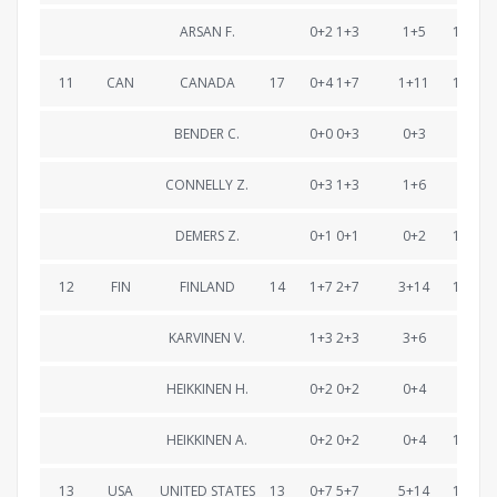
ARSAN F.
0+2 1+3
1+5
1:10:27
11
CAN
CANADA
17
0+4 1+7
1+11
1:10:39
BENDER C.
0+0 0+3
0+3
22:30
CONNELLY Z.
0+3 1+3
1+6
45:46
DEMERS Z.
0+1 0+1
0+2
1:10:39
12
FIN
FINLAND
14
1+7 2+7
3+14
1:10:51
KARVINEN V.
1+3 2+3
3+6
24:43
HEIKKINEN H.
0+2 0+2
0+4
48:10
HEIKKINEN A.
0+2 0+2
0+4
1:10:51
13
USA
UNITED STATES
13
0+7 5+7
5+14
1:11:04