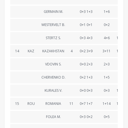
GERMAIN M.
0+3 1+3
1+6
22:11
WESTERVELT B.
0+1 0+1
0+2
44:20
STERTZ S.
0+3 4+3
4+6
1:11:04
14
KAZ
KAZAKHSTAN
4
0+2 3+9
3+11
1:11:10
VDOVIN S.
0+0 2+3
2+3
24:17
CHERVENKO D.
0+2 1+3
1+5
48:34
KURALES V.
0+0 0+3
0+3
1:11:10
15
ROU
ROMANIA
11
0+7 1+7
1+14
1:12:31
FOLEA M.
0+3 0+2
0+5
23:26