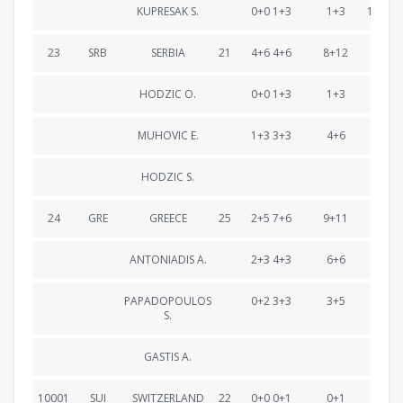
KUPRESAK S.
0+0 1+3
1+3
1:18:58
23
SRB
SERBIA
21
4+6 4+6
8+12
Lapp
HODZIC O.
0+0 1+3
1+3
25:02
MUHOVIC E.
1+3 3+3
4+6
56:10
HODZIC S.
Lapp
24
GRE
GREECE
25
2+5 7+6
9+11
Lapp
ANTONIADIS A.
2+3 4+3
6+6
30:24
PAPADOPOULOS
0+2 3+3
3+5
Lapp
S.
GASTIS A.
Lapp
10001
SUI
SWITZERLAND
22
0+0 0+1
0+1