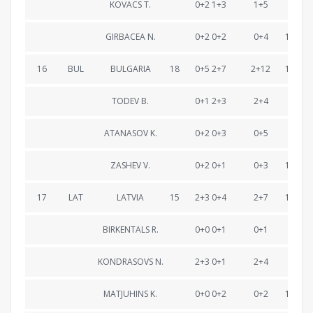
KOVACS T.
0+2 1+3
1+5
48:01
GIRBACEA N.
0+2 0+2
0+4
1:12:31
16
BUL
BULGARIA
18
0+5 2+7
2+12
1:12:53
TODEV B.
0+1 2+3
2+4
23:42
ATANASOV K.
0+2 0+3
0+5
49:18
ZASHEV V.
0+2 0+1
0+3
1:12:53
17
LAT
LATVIA
15
2+3 0+4
2+7
1:14:56
BIRKENTALS R.
0+0 0+1
0+1
22:38
KONDRASOVS N.
2+3 0+1
2+4
52:03
MATJUHINS K.
0+0 0+2
0+2
1:14:56