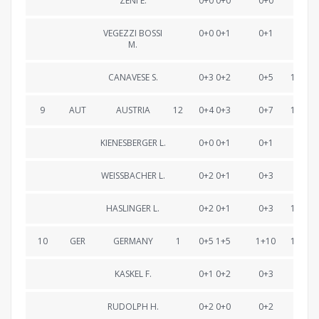
ZENI E.
0+0 0+0
0+0
22:43
VEGEZZI BOSSI
0+0 0+1
0+1
45:00
M.
CANAVESE S.
0+3 0+2
0+5
1:08:03
9
AUT
AUSTRIA
12
0+4 0+3
0+7
1:09:19
KIENESBERGER L.
0+0 0+1
0+1
23:37
WEISSBACHER L.
0+2 0+1
0+3
46:33
HASLINGER L.
0+2 0+1
0+3
1:09:19
10
GER
GERMANY
1
0+5 1+5
1+10
1:10:27
KASKEL F.
0+1 0+2
0+3
23:25
RUDOLPH H.
0+2 0+0
0+2
45:46