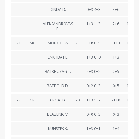
DINDA D.
0+3 4+3
4+6
52:31
ALEKSANDROVAS
1+3 1+3
2+6
1:18:32
R.
21
MGL
MONGOLIA
23
3+8 0+5
3+13
1:18:48
ENKHBAT E.
1+3 0+0
1+3
23:57
BATKHUYAG T.
2+3 0+2
2+5
51:43
BATBOLD D.
0+2 0+3
0+5
1:18:48
22
CRO
CROATIA
20
1+3 1+7
2+10
1:18:58
BLAZENIC V.
0+0 0+3
0+3
24:45
KUNSTEK K.
1+3 0+1
1+4
52:31