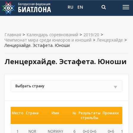
RU
EN
Главная
>
Календарь соревнований
>
2019/20
>
Чемпионат мира среди юниоров и юношей
>
Ленцерхайде
>
Ленцерхайде. Эстафета. Юноши
Ленцерхайде. Эстафета. Юноши
Выбрать страну
Место
Страна
Имя
№
Результаты
Промахи
Врем
стрельбы
1
NOR
NORWAY
6
0+0 0+6
0+6
1:04:07