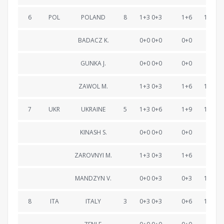
6
POL
POLAND
8
1+3 0+3
1+6
1:06:46
BADACZ K.
0+0 0+0
0+0
22:27
GUNKA J.
0+0 0+0
0+0
43:24
ZAWOL M.
1+3 0+3
1+6
1:06:46
7
UKR
UKRAINE
5
1+3 0+6
1+9
1:07:49
KINASH S.
0+0 0+0
0+0
21:31
ZAROVNYI M.
1+3 0+3
1+6
45:36
MANDZYN V.
0+0 0+3
0+3
1:07:49
8
ITA
ITALY
3
0+3 0+3
0+6
1:08:03