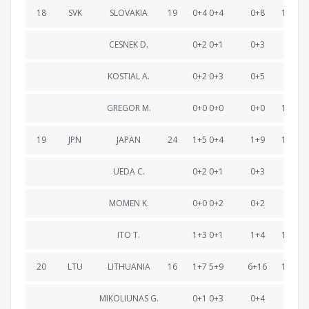
18
SVK
SLOVAKIA
19
0+4 0+4
0+8
1:15:29
CESNEK D.
0+2 0+1
0+3
24:36
KOSTIAL A.
0+2 0+3
0+5
50:36
GREGOR M.
0+0 0+0
0+0
1:15:29
19
JPN
JAPAN
24
1+5 0+4
1+9
1:15:44
UEDA C.
0+2 0+1
0+3
23:29
MOMEN K.
0+0 0+2
0+2
48:06
ITO T.
1+3 0+1
1+4
1:15:44
20
LTU
LITHUANIA
16
1+7 5+9
6+16
1:18:32
MIKOLIUNAS G.
0+1 0+3
0+4
25:47