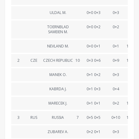
ULDAL M.
0+0 0+3
0+3
21:08
TOERNBLAD
0+0 0+2
0+2
43:24
SAMEIEN M.
NEVLAND M.
0+0 0+1
0+1
1:04:07
2
CZE
CZECH REPUBLIC
10
0+3 0+6
0+9
1:05:22
MANEK O.
0+1 0+2
0+3
21:49
KABRDA J.
0+1 0+3
0+4
44:04
MARECEK J.
0+1 0+1
0+2
1:05:22
3
RUS
RUSSIA
7
0+5 0+5
0+10
1:05:44
ZUBAREV A.
0+2 0+1
0+3
21:36