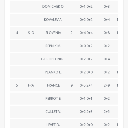
DOMICHEK O.
0+1 0+2
0+3
43:37
KOVALEV A.
0+2 0+2
0+4
1:05:44
4
SLO
SLOVENIA
2
0+4 0+4
0+8
1:06:20
REPNIK M.
0+0 0+2
0+2
22:03
GOROPECNIK J.
0+2 0+2
0+4
45:14
PLANKO L.
0+2 0+0
0+2
1:06:20
5
FRA
FRANCE
9
0+5 2+4
2+9
1:06:32
PERROT E.
0+1 0+1
0+2
21:42
CULLET V.
0+2 2+3
2+5
44:39
LEVET D.
0+2 0+0
0+2
1:06:32