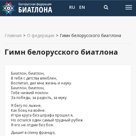
RU
EN
Главная
>
О федерации
>
Гимн белорусского биатлона
Гимн белорусского биатлона
Биатлон, биатлон,
В тебя с детства влюблен,
Воспитал, дал мне жизнь и науку.
Биатлон, биатлон,
Тебе низкий поклон
За победы, за радость, за муку.
Я бегу по лыжне,
Как боец на войне.
И три круга без штрафа прошел я,
Но остался один самый трудный рубеж
Я его не отдам без боя.
Дышит в спину француз,