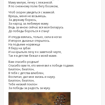
Маму милую, печку с лежанкой.
Я по снежному полю бегу босиком,
Чтоб скорее увидеться с мамкой.
Врешь, меня не возьмешь.
За державу борюсь,
За народ, за любимую маму.
Ведь за мною сейчас вся моя Беларусь
До победы бороться я стану!
И откуда взялась, только, сила в ногах
И второе дыханье открылось.
На подъеме норвежца
Я беру на зубах
И на крыльях лечу я к заветной черте,
Так я в детстве бежал к моей маме.
Вам спасибо родные!
Спасибо вам те, кто меня вел к победе годами.
Биатлон, биатлон,
В тебя с детства влюблен,
Воспитал, дал мне жизнь и науку.
Биатлон, биатлон,
Тебе низкий поклон
За победы за радость за муку.