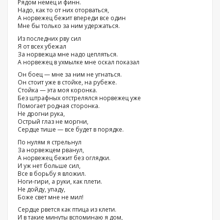
Рядом немец и финн.
Надо, как то от них оторваться,
А норвежец бежит впереди все один
Мне бы только за ним удержаться.
Из последних рву сил
Я от всех убежал
За норвежца мне надо цепляться.
А норвежец в ухмылке мне оскал показал
Он боец — мне за ним не угнаться.
Он стоит уже в стойке, на рубеже.
Стойка — эта моя коронка.
Без штрафных отстрелялся норвежец уже
Помогает родная сторонка.
Не дрогни рука,
Острый глаз не моргни,
Сердце тише — все будет в порядке.
По нулям я стрельнул
За норвежцем рванул,
А норвежец бежит без оглядки.
И уж нет больше сил,
Все в борьбу я вложил.
Ноги-гири, а руки, как плети.
Не дойду, упаду,
Боже свет мне не мил!
Сердце рвется как птица из клети.
И в такие минуты вспоминаю я дом,