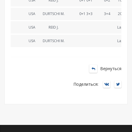
USA
REID J.
0+1 0+1
0+2
10:19.4
USA
DURTSCHI M.
0+1 3+3
3+4
20:59.6
USA
REID J.
Lapped
USA
DURTSCHI M.
Lapped
Вернуться
Поделиться: