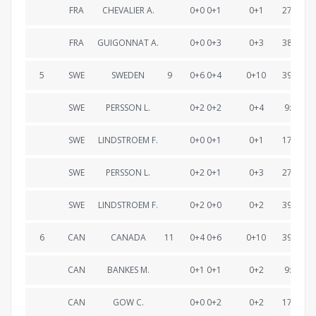
FRA
CHEVALIER A.
0+0 0+1
0+1
27:08.8
FRA
GUIGONNAT A.
0+0 0+3
0+3
38:57.0
5
SWE
SWEDEN
9
0+6 0+4
0+10
39:02.2
SWE
PERSSON L.
0+2 0+2
0+4
9:38.7
SWE
LINDSTROEM F.
0+0 0+1
0+1
17:48.3
SWE
PERSSON L.
0+2 0+1
0+3
27:22.1
SWE
LINDSTROEM F.
0+2 0+0
0+2
39:02.2
6
CAN
CANADA
11
0+4 0+6
0+10
39:04.5
CAN
BANKES M.
0+1 0+1
0+2
9:25.3
CAN
GOW C.
0+0 0+2
0+2
17:45.0