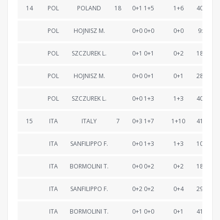
14
POL
POLAND
18
0+1 1+5
1+6
40:50.1
POL
HOJNISZ M.
0+0 0+0
0+0
9:27.7
POL
SZCZUREK L.
0+1 0+1
0+2
18:27.7
POL
HOJNISZ M.
0+0 0+1
0+1
28:00.9
POL
SZCZUREK L.
0+0 1+3
1+3
40:50.1
15
ITA
ITALY
7
0+3 1+7
1+10
41:08.6
ITA
SANFILIPPO F.
0+0 1+3
1+3
10:18.9
ITA
BORMOLINI T.
0+0 0+2
0+2
18:52.2
ITA
SANFILIPPO F.
0+2 0+2
0+4
29:06.9
ITA
BORMOLINI T.
0+1 0+0
0+1
41:08.6