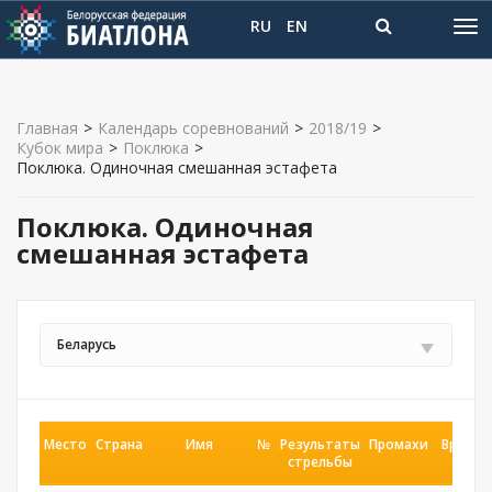
RU
EN
Главная
>
Календарь соревнований
>
2018/19
>
Кубок мира
>
Поклюка
>
Поклюка. Одиночная смешанная эстафета
Поклюка. Одиночная
смешанная эстафета
Беларусь
Место
Страна
Имя
№
Результаты
Промахи
Время
стрельбы