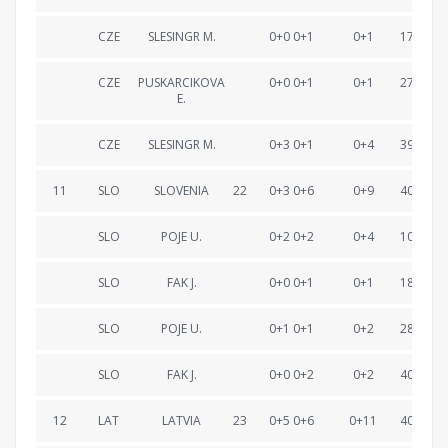
CZE
SLESINGR M.
0+0 0+1
0+1
17:49.4
CZE
PUSKARCIKOVA
0+0 0+1
0+1
27:21.5
E.
CZE
SLESINGR M.
0+3 0+1
0+4
39:59.5
11
SLO
SLOVENIA
22
0+3 0+6
0+9
40:18.5
SLO
POJE U.
0+2 0+2
0+4
10:26.3
SLO
FAK J.
0+0 0+1
0+1
18:40.6
SLO
POJE U.
0+1 0+1
0+2
28:47.5
SLO
FAK J.
0+0 0+2
0+2
40:18.5
12
LAT
LATVIA
23
0+5 0+6
0+11
40:20.5