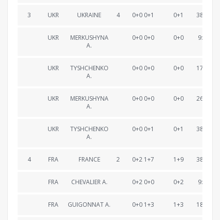
3
UKR
UKRAINE
4
0+0 0+1
0+1
38:47.4
UKR
MERKUSHYNA
0+0 0+0
0+0
9:17.6
A.
UKR
TYSHCHENKO
0+0 0+0
0+0
17:35.4
A.
UKR
MERKUSHYNA
0+0 0+0
0+0
26:53.6
A.
UKR
TYSHCHENKO
0+0 0+1
0+1
38:47.4
A.
4
FRA
FRANCE
2
0+2 1+7
1+9
38:57.0
FRA
CHEVALIER A.
0+2 0+0
0+2
9:19.3
FRA
GUIGONNAT A.
0+0 1+3
1+3
18:02.3