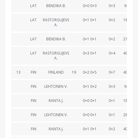
LAT
BENDIKA B.
0+0 0+3
0+3
9:57.4
LAT
RASTORGUJEVS
0+1 0+1
0+2
18:25.1
A.
LAT
BENDIKA B.
0+1 0+1
0+2
27:54.7
LAT
RASTORGUJEVS
0+3 0+1
0+4
40:20.5
A.
13
FIN
FINLAND
19
0+2 0+5
0+7
40:28.2
FIN
LEHTONEN V.
0+1 0+2
0+3
9:50.3
FIN
RANTA J.
0+0 0+1
0+1
18:20.1
FIN
LEHTONEN V.
0+0 0+1
0+1
28:16.3
FIN
RANTA J.
0+1 0+1
0+2
40:28.2