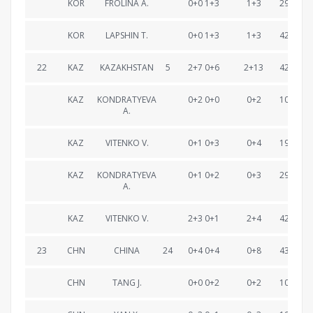
KOR
FROLINA A.
0+0 1+3
1+3
29:48.1
KOR
LAPSHIN T.
0+0 1+3
1+3
42:32.6
22
KAZ
KAZAKHSTAN
5
2+7 0+6
2+13
42:57.1
KAZ
KONDRATYEVA
0+2 0+0
0+2
10:17.2
A.
KAZ
VITENKO V.
0+1 0+3
0+4
19:08.0
KAZ
KONDRATYEVA
0+1 0+2
0+3
29:35.7
A.
KAZ
VITENKO V.
2+3 0+1
2+4
42:57.1
23
CHN
CHINA
24
0+4 0+4
0+8
43:14.8
CHN
TANG J.
0+0 0+2
0+2
10:13.7