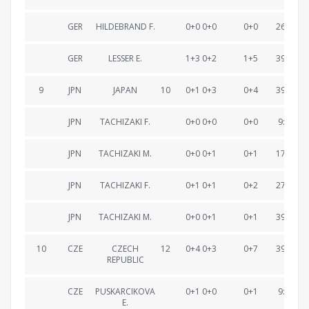
GER
HILDEBRAND F.
0+0 0+0
0+0
26:59.4
GER
LESSER E.
1+3 0+2
1+5
39:16.8
9
JPN
JAPAN
10
0+1 0+3
0+4
39:17.0
JPN
TACHIZAKI F.
0+0 0+0
0+0
9:27.1
JPN
TACHIZAKI M.
0+0 0+1
0+1
17:50.9
JPN
TACHIZAKI F.
0+1 0+1
0+2
27:31.1
JPN
TACHIZAKI M.
0+0 0+1
0+1
39:17.0
10
CZE
CZECH
12
0+4 0+3
0+7
39:59.5
REPUBLIC
CZE
PUSKARCIKOVA
0+1 0+0
0+1
9:29.0
E.