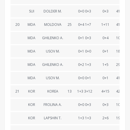
SUI
DOLDER M.
0+0 0+3
0+3
41:50.4
20
MDA
MOLDOVA
25
0+4 1+7
1+11
41:57.5
MDA
GHILENKO A.
0+1 0+3
0+4
10:02.5
MDA
USOV M.
0+1 0+0
0+1
18:47.1
MDA
GHILENKO A.
0+2 1+3
1+5
29:15.5
MDA
USOV M.
0+0 0+1
0+1
41:57.5
21
KOR
KOREA
13
1+3 3+12
4+15
42:32.6
KOR
FROLINA A.
0+0 0+3
0+3
10:04.1
KOR
LAPSHIN T.
1+3 1+3
2+6
19:22.2