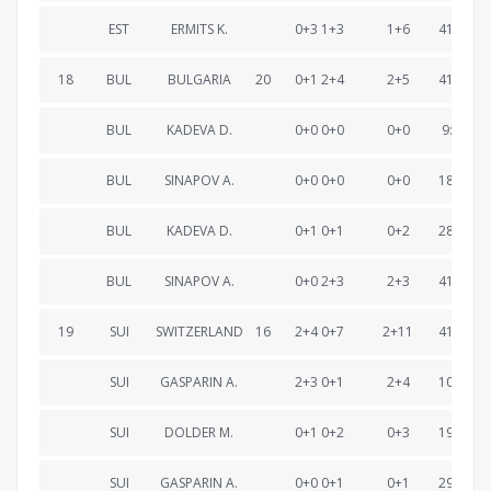
EST
ERMITS K.
0+3 1+3
1+6
41:19.3
18
BUL
BULGARIA
20
0+1 2+4
2+5
41:19.7
BUL
KADEVA D.
0+0 0+0
0+0
9:55.9
BUL
SINAPOV A.
0+0 0+0
0+0
18:21.5
BUL
KADEVA D.
0+1 0+1
0+2
28:33.3
BUL
SINAPOV A.
0+0 2+3
2+3
41:19.7
19
SUI
SWITZERLAND
16
2+4 0+7
2+11
41:50.4
SUI
GASPARIN A.
2+3 0+1
2+4
10:48.9
SUI
DOLDER M.
0+1 0+2
0+3
19:46.1
SUI
GASPARIN A.
0+0 0+1
0+1
29:30.4