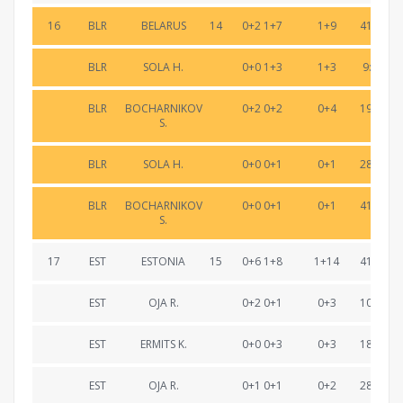
16
BLR
BELARUS
14
0+2 1+7
1+9
41:15.6
BLR
SOLA H.
0+0 1+3
1+3
9:59.7
BLR
BOCHARNIKOV
0+2 0+2
0+4
19:10.5
S.
BLR
SOLA H.
0+0 0+1
0+1
28:48.0
BLR
BOCHARNIKOV
0+0 0+1
0+1
41:15.6
S.
17
EST
ESTONIA
15
0+6 1+8
1+14
41:19.3
EST
OJA R.
0+2 0+1
0+3
10:17.7
EST
ERMITS K.
0+0 0+3
0+3
18:57.2
EST
OJA R.
0+1 0+1
0+2
28:51.5