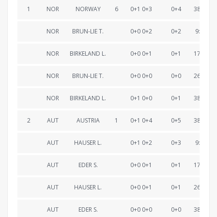
1
NOR
NORWAY
6
0+1 0+3
0+4
38:26.7
NOR
BRUN-LIE T.
0+0 0+2
0+2
9:31.0
NOR
BIRKELAND L.
0+0 0+1
0+1
17:33.2
NOR
BRUN-LIE T.
0+0 0+0
0+0
26:52.2
NOR
BIRKELAND L.
0+1 0+0
0+1
38:26.7
2
AUT
AUSTRIA
1
0+1 0+4
0+5
38:35.2
AUT
HAUSER L.
0+1 0+2
0+3
9:35.4
AUT
EDER S.
0+0 0+1
0+1
17:54.6
AUT
HAUSER L.
0+0 0+1
0+1
26:57.4
AUT
EDER S.
0+0 0+0
0+0
38:35.2