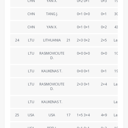
CHN
YAN X.
0+2 0+1
0+3
19:52.3
CHN
TANG J.
0+1 0+0
0+1
30:06.8
CHN
YAN X.
0+1 0+1
0+2
43:14.8
24
LTU
LITHUANIA
21
2+3 0+2
2+5
Lapped
LTU
RASIMOVICIUTE
0+0 0+0
0+0
10:31.1
D.
LTU
KAUKENAS T.
0+0 0+1
0+1
19:21.8
LTU
RASIMOVICIUTE
2+3 0+1
2+4
Lapped
D.
LTU
KAUKENAS T.
Lapped
25
USA
USA
17
1+5 3+4
4+9
Lapped