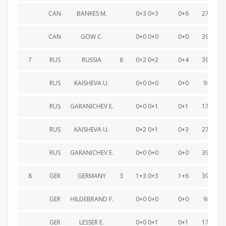
CAN
BANKES M.
0+3 0+3
0+6
27:31.7
CAN
GOW C.
0+0 0+0
0+0
39:04.5
7
RUS
RUSSIA
8
0+2 0+2
0+4
39:06.3
RUS
KAISHEVA U.
0+0 0+0
0+0
9:22.6
RUS
GARANICHEV E.
0+0 0+1
0+1
17:47.7
RUS
KAISHEVA U.
0+2 0+1
0+3
27:28.2
RUS
GARANICHEV E.
0+0 0+0
0+0
39:06.3
8
GER
GERMANY
3
1+3 0+3
1+6
39:16.8
GER
HILDEBRAND F.
0+0 0+0
0+0
9:26.1
GER
LESSER E.
0+0 0+1
0+1
17:37.5