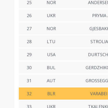
25
NOR
ANDERSEN
26
UKR
PRYMA 
27
NOR
GJESBAKK
28
LTU
STROLIA
29
USA
DURTSCHI
30
BUL
GERDZHIKO
31
AUT
GROSSEGGE
32
BLR
VARABEI
33
UKR
TKALENKO