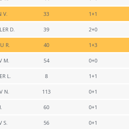
 V.
33
1+1
ER D.
39
2+0
U R.
40
1+3
 M.
54
0+0
R L.
8
1+1
V N.
113
0+1
.
60
0+1
 S.
56
0+1