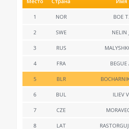
Место
Страна
Имя
1
NOR
BOE T
2
SWE
NELIN J
3
RUS
MALYSHK
4
FRA
BEGUE 
5
BLR
BOCHARNIK
6
BUL
ILIEV V
7
CZE
MORAVEC
8
LAT
RASTORGUJE