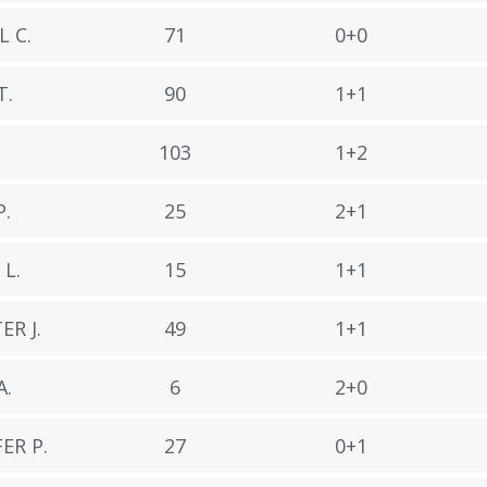
 C.
71
0+0
T.
90
1+1
.
103
1+2
.
25
2+1
L.
15
1+1
R J.
49
1+1
.
6
2+0
ER P.
27
0+1