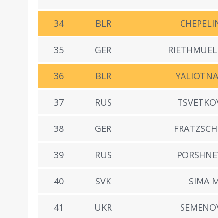
34
BLR
CHEPELIN
35
GER
RIETHMUELL
36
BLR
YALIOTNA
37
RUS
TSVETKOV
38
GER
FRATZSCHE
39
RUS
PORSHNE
40
SVK
SIMA M
41
UKR
SEMENOV