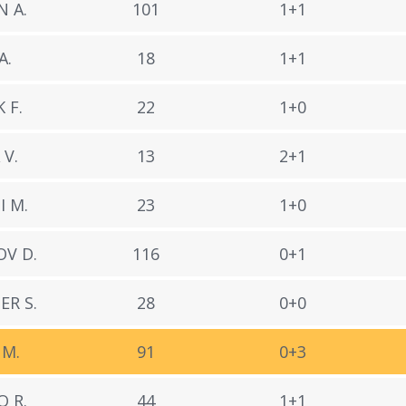
 A.
101
1+1
A.
18
1+1
 F.
22
1+0
 V.
13
2+1
 M.
23
1+0
V D.
116
0+1
R S.
28
0+0
 M.
91
0+3
 R.
44
1+1