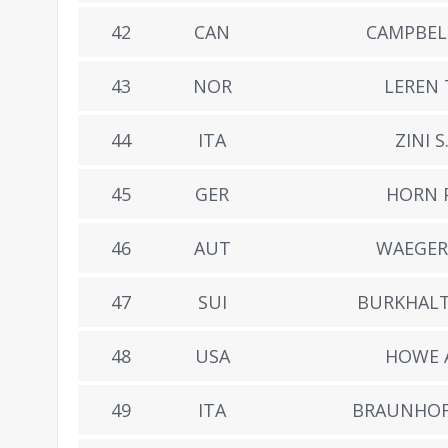
42
CAN
CAMPBELL
43
NOR
LEREN 
44
ITA
ZINI S
45
GER
HORN P
46
AUT
WAEGER 
47
SUI
BURKHALTE
48
USA
HOWE A
49
ITA
BRAUNHOF