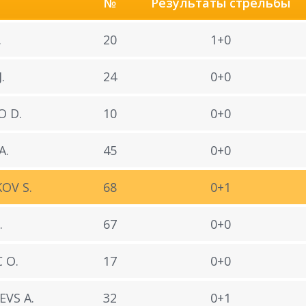
№
Результаты стрельбы
.
20
1+0
.
24
0+0
O D.
10
0+0
A.
45
0+0
OV S.
68
0+1
.
67
0+0
 O.
17
0+0
VS A.
32
0+1