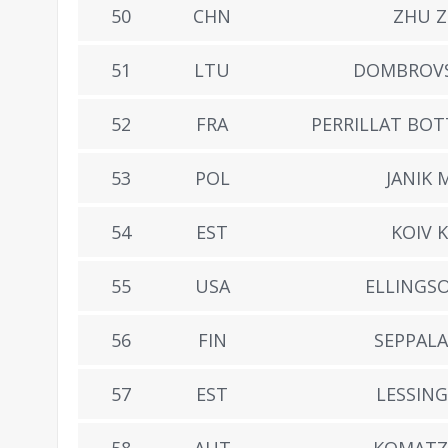
50
CHN
ZHU Z
51
LTU
DOMBROVSK
52
FRA
PERRILLAT BOT
53
POL
JANIK 
54
EST
KOIV K
55
USA
ELLINGSO
56
FIN
SEPPALA
57
EST
LESSING