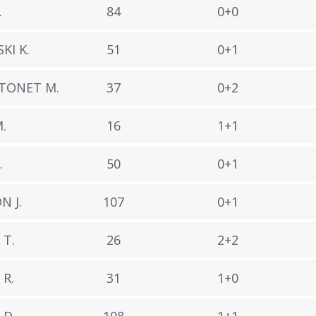
.
84
0+0
I K.
51
0+1
TONET M.
37
0+2
M.
16
1+1
.
50
0+1
N J.
107
0+1
 T.
26
2+2
 R.
31
1+0