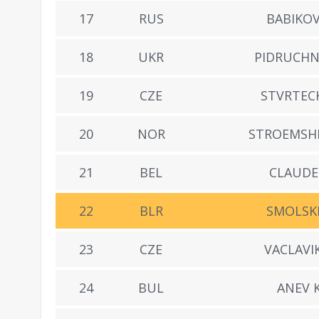
17
RUS
BABIKOV
18
UKR
PIDRUCHNY
19
CZE
STVRTECK
20
NOR
STROEMSHE
21
BEL
CLAUDE 
22
BLR
SMOLSKI
23
CZE
VACLAVIK
24
BUL
ANEV K