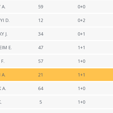
 A.
59
0+0
I D.
12
0+2
Y J.
34
0+1
IM E.
47
1+1
F.
57
1+0
 A.
21
1+1
 A.
64
1+0
.
5
1+0