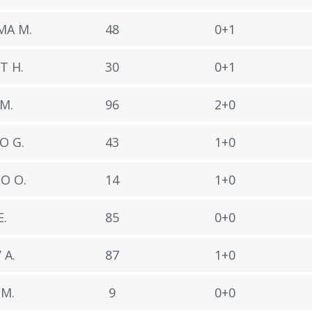
MA M.
48
0+1
T H.
30
0+1
 M.
96
2+0
O G.
43
1+0
O O.
14
1+0
E.
85
0+0
 A.
87
1+0
M.
9
0+0