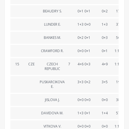
BEAUDRY S.
0+1 0+1
0+2
17:50.5
LUNDER E.
1+3 0+0
1+3
37:13.3
BANKES M.
0+2 0+1
0+3
56:32.6
CRAWFORD R.
0+0 0+1
0+1
1:15:40.
15
CZE
CZECH
7
4+6 0+3
4+9
1:15:52.
REPUBLIC
PUSKARCIKOVA
3+3 0+2
3+5
19:45.1
E.
JISLOVA J.
0+0 0+0
0+0
38:04.8
DAVIDOVA M.
1+3 0+1
1+4
57:19.3
VITKOVA V.
0+0 0+0
0+0
1:15:52.