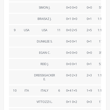
SIMON J.
0+0 0+0
0+0
55:41.0
BRAISAZ J.
0+1 0+0
0+1
1:13:57.
9
USA
USA
11
0+0 2+5
2+5
1:14:22.
DUNKLEE S.
0+0 0+1
0+1
17:23.4
EGAN C.
0+0 0+0
0+0
35:12.2
REID J.
0+0 0+1
0+1
53:45.4
DREISSIGACKER
0+0 2+3
2+3
1:14:22.
E.
10
ITA
ITALY
6
0+4 1+5
1+9
1:14:33.
VITTOZZI L.
0+1 0+2
0+3
17:13.3