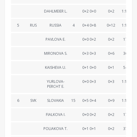
DAHLMEIER L.
0+2 0+0
0+2
1:12:35.
5
RUS
RUSSIA
4
0+4 0+8
0+12
1:12:43.
PAVLOVA E.
0+0 0+2
0+2
17:37.2
MIRONOVA S.
0+3 0+3
0+6
36:23.3
KAISHEVA U.
0+1 0+0
0+1
54:27.9
YURLOVA-
0+0 0+3
0+3
1:12:43.
PERCHT E.
6
SVK
SLOVAKIA
15
0+5 0+4
0+9
1:12:53.
FIALKOVA I.
0+0 0+2
0+2
17:43.2
POLIAKOVA T.
0+1 0+1
0+2
37:04.0