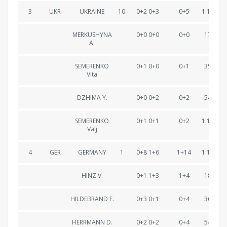
3
UKR
UKRAINE
10
0+2 0+3
0+5
1:12:35.
MERKUSHYNA
0+0 0+0
0+0
17:18.7
A.
SEMERENKO
0+1 0+0
0+1
35:28.8
Vita
DZHIMA Y.
0+0 0+2
0+2
54:08.1
SEMERENKO
0+1 0+1
0+2
1:12:35.
Valj
4
GER
GERMANY
1
0+8 1+6
1+14
1:12:35.
HINZ V.
0+1 1+3
1+4
18:02.8
HILDEBRAND F.
0+3 0+1
0+4
36:50.4
HERRMANN D.
0+2 0+2
0+4
54:31.7