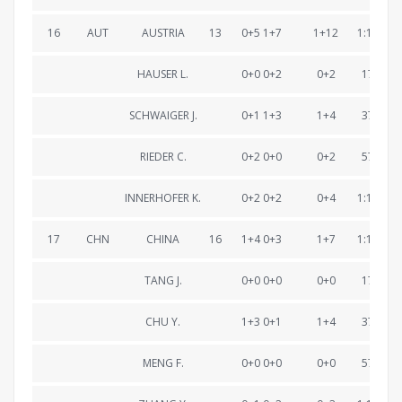
16
AUT
AUSTRIA
13
0+5 1+7
1+12
1:16:17.
HAUSER L.
0+0 0+2
0+2
17:50.8
SCHWAIGER J.
0+1 1+3
1+4
37:43.8
RIEDER C.
0+2 0+0
0+2
57:14.7
INNERHOFER K.
0+2 0+2
0+4
1:16:17.
17
CHN
CHINA
16
1+4 0+3
1+7
1:16:31.
TANG J.
0+0 0+0
0+0
17:53.2
CHU Y.
1+3 0+1
1+4
37:55.2
MENG F.
0+0 0+0
0+0
57:09.8