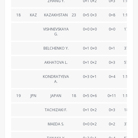
ZHANG Y.
0+1 0+2
0+3
1:16:31.
18
KAZ
KAZAKHSTAN
23
0+5 0+3
0+8
1:17:35.
VISHNEVSKAYA
0+0 0+0
0+0
17:55.2
G.
BELCHENKO Y.
0+1 0+0
0+1
37:12.0
AKHATOVA L.
0+1 0+2
0+3
57:06.0
KONDRATYEVA
0+3 0+1
0+4
1:17:35.
A.
19
JPN
JAPAN
18
0+5 0+6
0+11
1:17:43.
TACHIZAKI F.
0+1 0+2
0+3
18:10.2
MAEDA S.
0+0 0+2
0+2
37:14.6