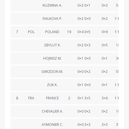
KUZMINA A.
0+2 0+1
0+3
54:46.1
FIALKOVA P.
0+2 0+0
0+2
1:12:53.
7
POL
POLAND
19
0+4 0+5
0+9
1:13:47.
ZBYLUT K.
0+2 0+3
0+5
18:17.4
HOJNISZ M.
0+1 0+0
0+1
36:36.2
GWIZDON M.
0+0 0+2
0+2
55:22.0
ZUK K.
0+1 0+0
0+1
1:13:47.
8
FRA
FRANCE
2
0+1 3+5
3+6
1:13:57.
CHEVALIER A.
0+0 0+2
0+2
18:06.6
AYMONIER C.
0+0 3+3
3+3
37:46.6