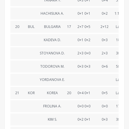
TANAKA Y.
0+3 0+1
0+4
57:14.4
HACHISUKA A.
0+1 0+1
0+2
1:17:43.
20
BUL
BULGARIA
17
2+7 0+5
2+12
Lapped
KADEVA D.
0+1 0+2
0+3
18:20.3
STOYANOVA D.
2+3 0+0
2+3
38:35.1
TODOROVA M.
0+3 0+3
0+6
58:55.0
YORDANOVA E.
Lapped
21
KOR
KOREA
20
0+4 0+1
0+5
Lapped
FROLINA A.
0+0 0+0
0+0
17:54.0
KIM S.
0+2 0+1
0+3
38:40.1