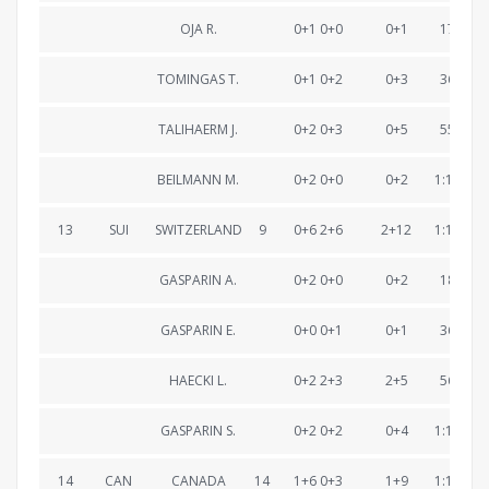
OJA R.
0+1 0+0
0+1
17:49.2
TOMINGAS T.
0+1 0+2
0+3
36:20.0
TALIHAERM J.
0+2 0+3
0+5
55:32.8
BEILMANN M.
0+2 0+0
0+2
1:15:04.
13
SUI
SWITZERLAND
9
0+6 2+6
2+12
1:15:25.
GASPARIN A.
0+2 0+0
0+2
18:29.1
GASPARIN E.
0+0 0+1
0+1
36:46.1
HAECKI L.
0+2 2+3
2+5
56:05.2
GASPARIN S.
0+2 0+2
0+4
1:15:25.
14
CAN
CANADA
14
1+6 0+3
1+9
1:15:40.