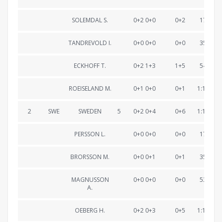
SOLEMDAL S.
0+2 0+0
0+2
17:46.8
TANDREVOLD I.
0+0 0+0
0+0
35:39.4
ECKHOFF T.
0+2 1+3
1+5
54:11.3
ROEISELAND M.
0+1 0+0
0+1
1:12:00.
2
SWE
SWEDEN
5
0+2 0+4
0+6
1:12:24.
PERSSON L.
0+0 0+0
0+0
17:27.0
BRORSSON M.
0+0 0+1
0+1
35:35.4
MAGNUSSON
0+0 0+0
0+0
53:28.2
A.
OEBERG H.
0+2 0+3
0+5
1:12:24.