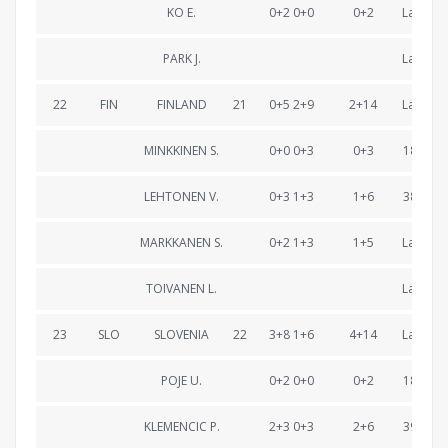
KO E.
0+2 0+0
0+2
Lapped
PARK J.
Lapped
22
FIN
FINLAND
21
0+5 2+9
2+14
Lapped
MINKKINEN S.
0+0 0+3
0+3
18:35.3
LEHTONEN V.
0+3 1+3
1+6
38:48.5
MARKKANEN S.
0+2 1+3
1+5
Lapped
TOIVANEN L.
Lapped
23
SLO
SLOVENIA
22
3+8 1+6
4+14
Lapped
POJE U.
0+2 0+0
0+2
18:28.2
KLEMENCIC P.
2+3 0+3
2+6
39:06.1