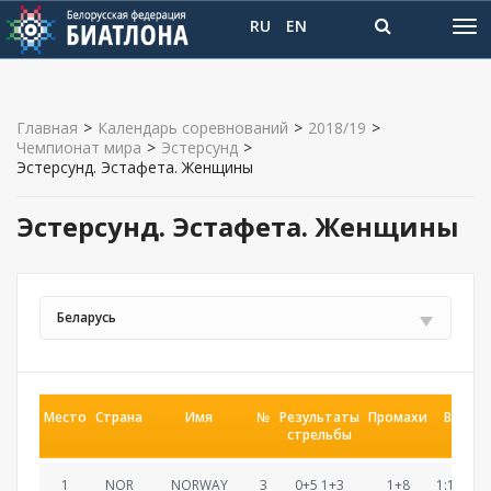
RU
EN
Главная
>
Календарь соревнований
>
2018/19
>
Чемпионат мира
>
Эстерсунд
>
Эстерсунд. Эстафета. Женщины
Эстерсунд. Эстафета. Женщины
Беларусь
Место
Страна
Имя
№
Результаты
Промахи
Время
стрельбы
1
NOR
NORWAY
3
0+5 1+3
1+8
1:12:00.