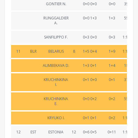
GONTIER N.
0+0 0+0
0+0
35:12.7
RUNGGALDIER
0+0 1+3
1+3
55:33.4
A.
SANFILIPPO F.
0+3 0+0
0+3
1:14:33.
11
BLR
BELARUS
8
1+5 0+4
1+9
1:14:33.
ALIMBEKAVA D.
1+3 0+1
1+4
18:43.1
KRUCHINKINA
0+1 0+0
0+1
37:31.6
I.
KRUCHINKINA
0+0 0+2
0+2
55:58.0
E.
KRYUKO I.
0+1 0+1
0+2
1:14:33.
12
EST
ESTONIA
12
0+6 0+5
0+11
1:15:04.