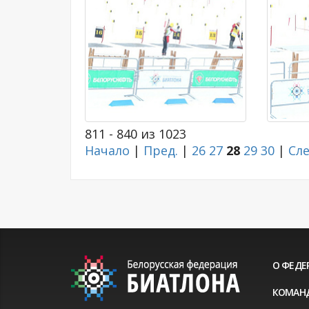
811 - 840 из 1023
Начало
|
Пред.
|
26
27
28
29
30
|
Сле
О ФЕДЕ
КОМАН