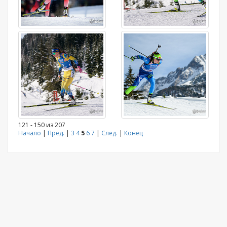
121 - 150 из 207
Начало
|
Пред.
|
3
4
5
6
7
|
След.
|
Конец