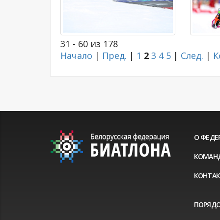
31 - 60 из 178
Начало
|
Пред.
|
1
2
3
4
5
|
След.
|
К
О ФЕДЕ
КОМАН
КОНТА
ПОРЯДО