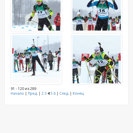
91 - 120 из 289
Начало
|
Пред.
|
2
3
4
5
6
|
След.
|
Конец