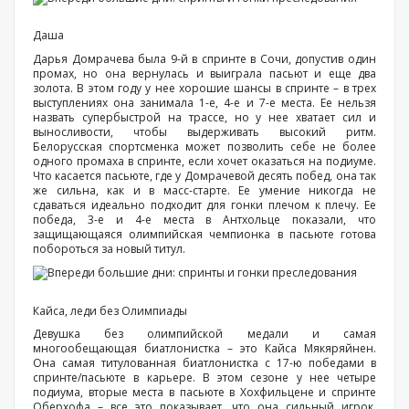
Даша
Дарья Домрачева была 9-й в спринте в Сочи, допустив один
промах, но она вернулась и выиграла пасьют и еще два
золота. В этом году у нее хорошие шансы в спринте – в трех
выступлениях она занимала 1-е, 4-е и 7-е места. Ее нельзя
назвать супербыстрой на трассе, но у нее хватает сил и
выносливости, чтобы выдерживать высокий ритм.
Белорусская спортсменка может позволить себе не более
одного промаха в спринте, если хочет оказаться на подиуме.
Что касается пасьюте, где у Домрачевой десять побед, она так
же сильна, как и в масс-старте. Ее умение никогда не
сдаваться идеально подходит для гонки плечом к плечу. Ее
победа, 3-е и 4-е места в Антхольце показали, что
защищающаяся олимпийская чемпионка в пасьюте готова
побороться за новый титул.
Кайса, леди без Олимпиады
Девушка без олимпийской медали и самая
многообещающая биатлонистка – это Кайса Мякяряйнен.
Она самая титулованная биатлонистка с 17-ю победами в
спринте/пасьюте в карьере. В этом сезоне у нее четыре
подиума, вторые места в пасьюте в Хохфильцене и спринте
Оберхофа – все это показывает, что она сильный игрок.