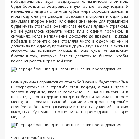
победительница двух предыдущих олимпийских спринтов,
будет бороться за беспрецедентную третью победу подряд. У
нынешнего лидера спринтов Кубка мира хорошие шансы: в
этом году она уже дважды побеждала в спринте и один раз
занимала второе место. Ключевое значение для Кузьминой
будет иметь стрельба; она никогда не была лучшим стрелком,
но ей удавалось стрелять чисто или с одним промахом в
ситуациях, когда напряжение доходило до предела. Трижды
победив в спринтах, она стреляла чисто в одном из них и
допустила по одному промаху в других двух. Ее сила и лыжная
скорость не вызывают сомнений; она одна из немногих
биатлонисток, которые бегают достаточно быстро, чтобы
компенсировать штрафной круг.
Если Кузьмина справится со стрельбой лежа и будет спокойна
и сосредоточена в стрельбе стоя, подиум, а там и третье
золото в спринте, вполне возможно. Ее шансы высоки и в
пасьюте, где она одерживала две победы и занимала второе
место; она показала самообладание и контроль в стрельбе
стоя (ее слабое место) в каждом из этих выступлений. На этих
выходных Кузьмина вполне может претендовать на две
медали.
Чистая стрельба Лауры