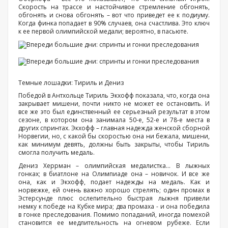
Скорость на трассе и настойчивое стремление обгонять,
обгонять и снова обгонять – вот что приведет ее к подиуму.
Когда финка попадает в 90% случаев, она счастлива. Это ключ
к ее первой олимпийской медали; вероятно, в пасьюте.
Темные лошадки: Тириль и Дениз
Победой в Антхольце Тириль Экхофф показала, что, когда она
закрывает мишени, почти никто не может ее остановить. И
все же это был единственный ее серьезный результат в этом
сезоне, в котором она занимала 50-е, 52-е и 78-е места в
других спринтах. Экхофф – главная надежда женской сборной
Норвегии, но, с какой бы скоростью она ни бежала, мишени,
как минимум девять, должны быть закрыты, чтобы Тириль
смогла получить медаль.
Дениз Херрман – олимпийская медалистка... В лыжных
гонках; в биатлоне на Олимпиаде она – новичок. И все же
она, как и Экхофф, подает надежды на медаль. Как и
норвежке, ей очень важно хорошо стрелять; один промах в
Эстерсунде плюс ослепительно быстрая лыжня привели
немку к победе на Кубке мира; два промаха - и она победила
в гонке преследования. Помимо попаданий, иногда помехой
становится ее медлительность на огневом рубеже. Если