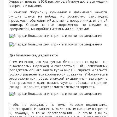
Херрман попадет в 90% выстрелов, ей могут достаться медали
в спринте и пасьюте.
В женской сборной у Кузьминой и Дальмайер, кажется,
лучшие шансы на победу, но достаточно одного-двух
промахов, чтобы олимпийские мечты превратились в ночной
кошмар. Ставьте на этих спортсменок, но следите за
Домрачевой, Мякяряйнен и темными лошадками!
Два биатлониста, угадайте кто?
Всем известно, что два лучших биатлониста сегодня – это
рыжеволосый норвежец и сосредоточенный шестикратный
победитель общего зачета Кубка мира. В спринте и пасьюте
должно развернуться королевской сражение. У Йоханнеса в
этом сезоне три победы в каждой дисциплине – два спринта
без промахов и один пасьют. Фуркад побеждал в спринте,
дважды – в пасьюте, стрелял чисто в четырех спринтах.
Чтобы не рассуждать на темы, которые поднимались
неоднократно: Йоханнес выглядит самым сильным в спринте
и, пожалуй, в гонке преследования – с его-то лыжной