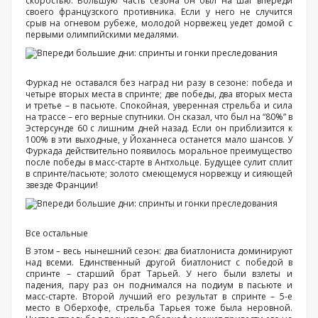
скоростью. Большую часть сезона он был на шаг впереди
своего французского противника. Если у него не случится
срыв на огневом рубеже, молодой норвежец уедет домой с
первыми олимпийскими медалями.
Фуркад не оставался без наград ни разу в сезоне: победа и
четыре вторых места в спринте; две победы, два вторых места
и третье – в пасьюте. Спокойная, уверенная стрельба и сила
на трассе – его верные спутники. Он сказал, что был на “80%” в
Эстерсунде 60 с лишним дней назад. Если он приблизится к
100% в эти выходные, у Йоханнеса останется мало шансов. У
Фуркада действительно появилось моральное преимущество
после победы в масс-старте в Антхольце. Будущее сулит сплит
в спринте/пасьюте; золото смеющемуся норвежцу и сияющей
звезде Франции!
Все остальные
В этом – весь нынешний сезон: два биатлониста доминируют
над всеми. Единственный другой биатлонист с победой в
спринте – старший брат Тарьей. У него были взлеты и
падения, пару раз он поднимался на подиум в пасьюте и
масс-старте. Второй лучший его результат в спринте – 5-е
место в Оберхофе, стрельба Тарьея тоже была неровной.