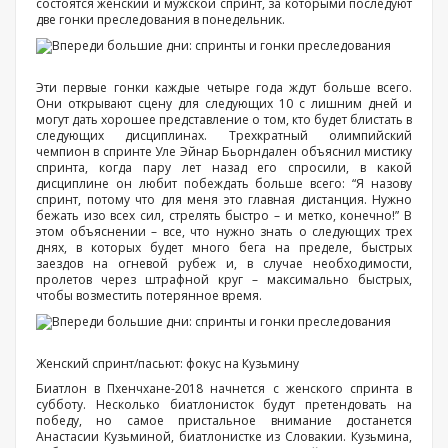
состоятся женский и мужской спринт, за которыми последуют
две гонки преследования в понедельник.
Эти первые гонки каждые четыре года ждут больше всего.
Они открывают сцену для следующих 10 с лишним дней и
могут дать хорошее представление о том, кто будет блистать в
следующих дисциплинах. Трехкратный олимпийский
чемпион в спринте Уле Эйнар Бьорндален объяснил мистику
спринта, когда пару лет назад его спросили, в какой
дисциплине он любит побеждать больше всего: “Я назову
спринт, потому что для меня это главная дистанция. Нужно
бежать изо всех сил, стрелять быстро – и метко, конечно!” В
этом объяснении – все, что нужно знать о следующих трех
днях, в которых будет много бега на пределе, быстрых
заездов на огневой рубеж и, в случае необходимости,
пролетов через штрафной круг – максимально быстрых,
чтобы возместить потерянное время.
Женский спринт/пасьют: фокус на Кузьмину
Биатлон в Пхенчхане-2018 начнется с женского спринта в
субботу. Несколько биатлонисток будут претендовать на
победу, но самое пристальное внимание достанется
Анастасии Кузьминой, биатлонистке из Словакии. Кузьмина,