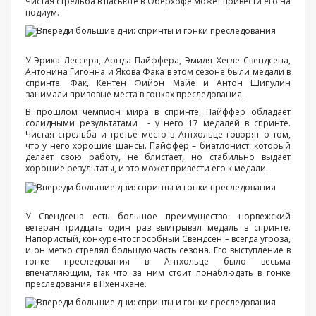
Чистая стрельба в пасьюте в Оберхофе может привести его на
подиум.
У Эрика Лессера, Арнда Пайффера, Эмиля Хегле Свендсена,
Антонина Гигонна и Якова Фака в этом сезоне были медали в
спринте. Фак, Кентен Фийон Майе и Антон Шипулин
занимали призовые места в гонках преследования.
В прошлом чемпион мира в спринте, Пайффер обладает
солидными результатами - у него 17 медалей в спринте.
Чистая стрельба и третье место в Антхольце говорят о том,
что у него хорошие шансы. Пайффер – биатлонист, который
делает свою работу, не блистает, но стабильно выдает
хорошие результаты, и это может привести его к медали.
У Свендсена есть большое преимущество: норвежский
ветеран тридцать один раз выигрывал медаль в спринте.
Напористый, конкурентоспособный Свендсен – всегда угроза,
и он метко стрелял большую часть сезона. Его выступление в
гонке преследования в Антхольце было весьма
впечатляющим, так что за ним стоит понаблюдать в гонке
преследования в Пхенчхане.