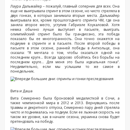
Лаура Дальмайер – пожалуй, главный соперник для всех. Она
еще не выигрывала спринт в этом сезоне, но чисто стреляла в
двух гонках, в которых занимала вторые места. Дальмайер
выигрывала все, кроме прошлогоднего спринта ЧМ, где она
заняла второе место, уступив Габриэле Коукаловой. Хотя
немка обычно лучше выступает в пасьюте, выиграть
олимпийский спринт было бы грандиозно, эта победа
показало бы ее многогранность. Она точно окажется на
подиуме в спринте и в пасьюте. После второй победы в
пасьюте в этом сезоне, ранней победы в Антхольце, она
сказала: “Я мечтала о том, чтобы оказаться одной на
последнем круге... Всегда здорово обойтись без борьбы на
последнем круге... Для меня это была идеальная гонка”.
Неудивительно, если мы услышим то же самое в
понедельник.
Вита и Даша
Вита Семеренко была бронзовой медалисткой в Сочи, а
также чемпионкой мира в 2012 и 2013. Вернувшись после
травмы и декретного отпуска, Семеренко пару дней стреляла
чисто и поднималась на подиум. Если ее лыжная скорость на
таком же уровне, как в начале сезона, украинка снова будет
претендовать на победу.