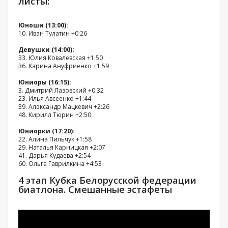
листы:
Юноши (13:00):
10. Иван Тулатин +0:26
Девушки (14:00):
33. Юлия Ковалевская +1:50
36. Карина Ануфриенко +1:59
Юниоры (16:15):
3. Дмитрий Лазовский +0:32
23. Илья Авсеенко +1:44
39. Александр Мацкевич +2:26
48. Кирилл Тюрин +2:50
Юниорки (17:20):
22. Алина Пильчук +1:58
29. Наталья Карницкая +2:07
41. Дарья Кудаева +2:54
60. Ольга Гаврилкина +4:53
4 этап Кубка Белорусской федерации
биатлона. Смешанные эстафеты