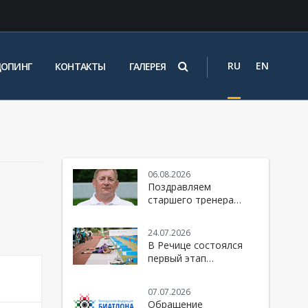
RU
EN
ДОПИНГ
КОНТАКТЫ
ГАЛЕРЕЯ
06.08.2026
Поздравляем
старшего тренера
женской национальной
команды Республики
24.07.2026
Беларусь по биатлону
В Речице состоялся
- Юрия Михайловича
первый этап
Каминского
юбилейного 10-го
сезона Кубка БФБ
07.07.2026
Обращение