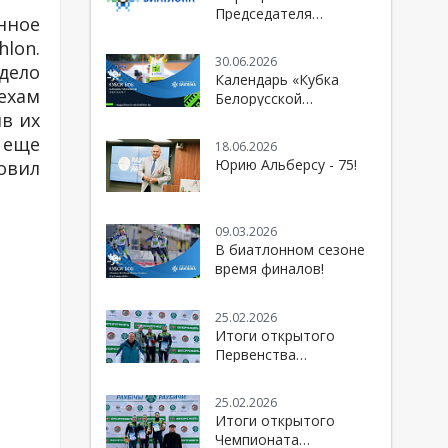
Председателя
нное
Белорусской
lon.
федерации биатлона к
30.06.2026
дело
болельщикам и
Календарь «Кубка
спортивной
ехам
Белорусской
общественности
федерации биатлона»
в их
сезона 2026/2027
 еще
18.06.2026
Юрию Альберсу - 75!
овил
09.03.2026
В биатлонном сезоне
время финалов!
25.02.2026
Итоги открытого
Первенства
Республики Беларусь
по биатлону
25.02.2026
Итоги открытого
Чемпионата