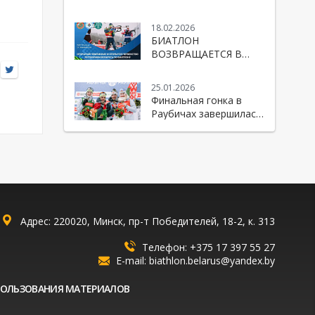
Республики Беларусь
по биатлону
18.02.2026
БИАТЛОН
ВОЗВРАЩАЕТСЯ В
«РАУБИЧИ»!
25.01.2026
Финальная гонка в
Раубичах завершилась
победой Беларуси!
Адрес: 220020, Минск, пр-т Победителей, 18-2, к. 313
Телефон:
+375 17 397 55 27
E-mail:
biathlon.belarus@yandex.by
ПОЛЬЗОВАНИЯ МАТЕРИАЛОВ