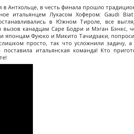
 в Антхольце, в честь финала прошло традицио
ное итальянцем Лукасом Хофером: Gaudi Biath
станавливались в Южном Тироле, все выгля
и вызов канадцам Саре Бодри и Мэган Бэнкс, ч
и японцам Фуюко и Микито Тачидзаки, попроси
слишком просто, так что усложнили задачу, а
 поставила итальянская команда! Кто пригот
те!