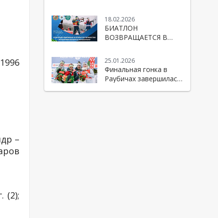
Республики Беларусь
по биатлону
18.02.2026
БИАТЛОН
ВОЗВРАЩАЕТСЯ В
«РАУБИЧИ»!
 1996
25.01.2026
Финальная гонка в
Раубичах завершилась
победой Беларуси!
ндр –
даров
 (2);