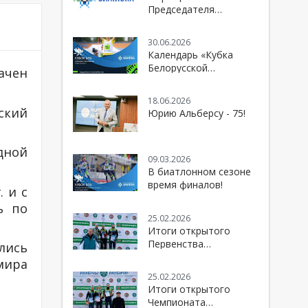
Председателя
Белорусской
федерации биатлона к
30.06.2026
болельщикам и
Календарь «Кубка
спортивной
Белорусской
ачен
общественности
федерации биатлона»
сезона 2026/2027
18.06.2026
ский
Юрию Альберсу - 75!
дной
09.03.2026
В биатлонном сезоне
время финалов!
. и с
ь по
25.02.2026
Итоги открытого
Первенства
лись
Республики Беларусь
мира
по биатлону
25.02.2026
Итоги открытого
Чемпионата