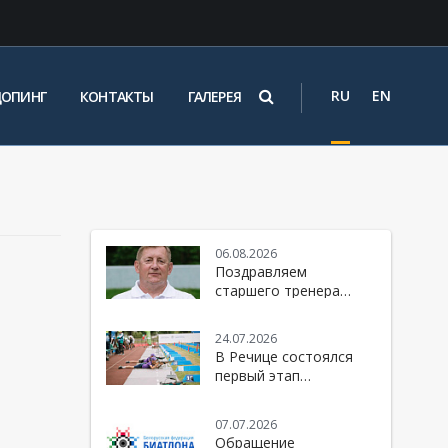
RU
EN
ДОПИНГ
КОНТАКТЫ
ГАЛЕРЕЯ
06.08.2026
Поздравляем
старшего тренера
женской национальной
команды Республики
24.07.2026
й
Беларусь по биатлону
В Речице состоялся
- Юрия Михайловича
первый этап
Каминского
юбилейного 10-го
сезона Кубка БФБ
07.07.2026
Обращение