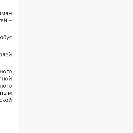
Сыман
гей –
лобус
алей
ного
етной
ного
тным
ской