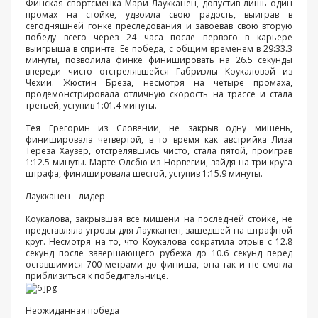
Финская спортсменка Мари Лаукканен, допустив лишь один
промах на стойке, удвоила свою радость, выиграв в
сегодняшней гонке преследования и завоевав свою вторую
победу всего через 24 часа после первого в карьере
выигрыша в спринте. Ее победа, с общим временем в 29:33.3
минуты, позволила финке финишировать на 26.5 секунды
впереди чисто отстрелявшейся Габриэлы Коукаловой из
Чехии. Жюстин Бреза, несмотря на четыре промаха,
продемонстрировала отличную скорость на трассе и стала
третьей, уступив 1:01.4 минуты.
Тея Грегорин из Словении, не закрыв одну мишень,
финишировала четвертой, в то время как австрийка Лиза
Тереза Хаузер, отстрелявшись чисто, стала пятой, проиграв
1:12.5 минуты. Марте Олсбю из Норвегии, зайдя на три круга
штрафа, финишировала шестой, уступив 1:15.9 минуты.
Лаукканен – лидер
Коукалова, закрывшая все мишени на последней стойке, не
представляла угрозы для Лаукканен, зашедшей на штрафной
круг. Несмотря на то, что Коукалова сократила отрыв с 12.8
секунд после завершающего рубежа до 10.6 секунд перед
оставшимися 700 метрами до финиша, она так и не смогла
приблизиться к победительнице.
Неожиданная победа