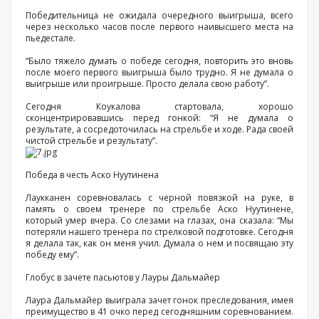
Победительница не ожидала очередного выигрыша, всего
через несколько часов после первого наивысшего места на
пьедестале.
“Было тяжело думать о победе сегодня, повторить это вновь
после моего первого выигрыша было трудно. Я не думала о
выигрыше или проигрыше. Просто делала свою работу”.
Сегодня Коукалова стартовала, хорошо
сконцентрировавшись перед гонкой: “Я не думала о
результате, а сосредоточилась на стрельбе и ходе. Рада своей
чистой стрельбе и результату”.
Победа в честь Аско Нуутинена
Лаукканен соревновалась с черной повязкой на руке, в
память о своем тренере по стрельбе Аско Нуутинене,
который умер вчера. Со слезами на глазах, она сказала: “Мы
потеряли нашего тренера по стрелковой подготовке. Сегодня
я делала так, как он меня учил. Думала о нем и посвящаю эту
победу ему”.
Глобус в зачете пасьютов у Лауры Дальмайер
Лаура Дальмайер выиграла зачет гонок преследования, имея
преимущество в 41 очко перед сегодняшним соревнованием.