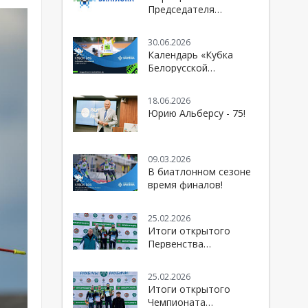
Председателя
Белорусской
федерации биатлона к
30.06.2026
болельщикам и
Календарь «Кубка
спортивной
Белорусской
общественности
федерации биатлона»
сезона 2026/2027
18.06.2026
Юрию Альберсу - 75!
09.03.2026
В биатлонном сезоне
время финалов!
25.02.2026
Итоги открытого
Первенства
Республики Беларусь
по биатлону
25.02.2026
Итоги открытого
Чемпионата