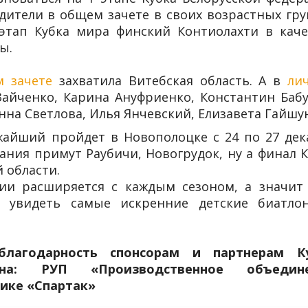
едители в общем зачете в своих возрастных гр
 этап Кубка мира финский Контиолахти в каче
ы.
 зачете
захватила Витебская область. А в
ли
айченко, Карина Ануфриенко, Константин Бабу
нна Светлова, Илья Янчевский, Елизавета Гайшу
жайший пройдет в Новополоцке с 24 по 27 дек
вания примут Раубичи, Новогрудок, ну а финал 
 области.
ции расширяется с каждым сезоном, а значит
 увидеть самые искренние детские биатло
лагодарность спонсорам и партнерам К
на: РУП «Производственное объедин
ике «Спартак»