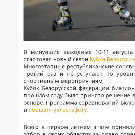
В минувшие выходные 10-11 августа
стартовал новый сезон
Кубка Белорусс
Многоэтапные республиканские соревн
третий раз и не уступают по уровн
спортивным мероприятиям.
Кубок Белорусской федерации биатлон
прошлом году было принято решение вв
основе. Программа соревнований вклю
и
смешанную эстафету.
Всего в первом летнем этапе принял
отбор в своих областях за право соре