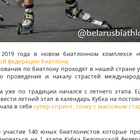
 2019 года в новом биатлонном комплексе «
кой федерации биатлона
.
ования по биатлону проходят в нашей стране у
ю проведения и накалу страстей междунаро
а уже по традиции начался с летнего этапа. Е
ести летний этап в календарь Кубка на постоя
чала в себя
супер-спринт, гонку с массовым ста
и участие 140 юных биатлонистов которые пр
вноваться на 1 этапе Кубка Белорусской федер