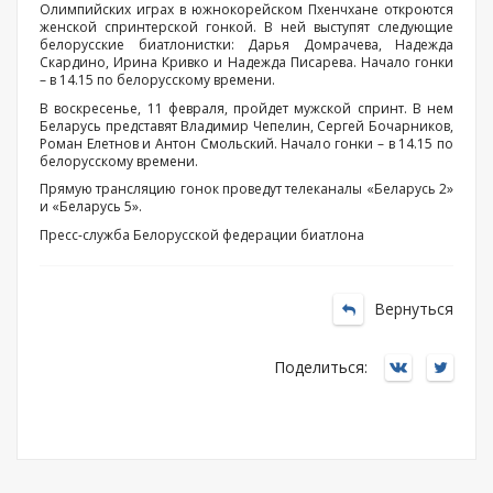
Олимпийских играх в южнокорейском Пхенчхане откроются
женской спринтерской гонкой. В ней выступят следующие
белорусские биатлонистки: Дарья Домрачева, Надежда
Скардино, Ирина Кривко и Надежда Писарева. Начало гонки
– в 14.15 по белорусскому времени.
В воскресенье, 11 февраля, пройдет мужской спринт. В нем
Беларусь представят Владимир Чепелин, Сергей Бочарников,
Роман Елетнов и Антон Смольский. Начало гонки – в 14.15 по
белорусскому времени.
Прямую трансляцию гонок проведут телеканалы «Беларусь 2»
и «Беларусь 5».
Пресс-служба Белорусской федерации биатлона
Вернуться
Поделиться: