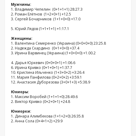
Мужчины:
1. Владимир Чепелин (0+1+1+1) 28:27.3
2. Роман Елётнов (1+2+0+1) +12.5
3. Сергей Бочарников (1+1+0+0) +17.0
5. Юрий Лядов (1+1+1+1) +1:17.1
Женщины:
1. Валентина Семеренко (Украина) (0+0+0+0) 23:25.8
2. Надежда Скардино (0+1+0+0) +37.4
3. Ирина Варвинец (Украина) (1+0+0+0) +1.00.2
4. Дарья Юркевич (0+0+0+1) +1:06.6
6. Ирина Кривко (0+1+0+1) +1:37.7
10. Кристина Ильченко (1+3+0+2) +3:26.4
11. Мария Панфилова (0+2+0+2) +3:59.1
12. Анастасия Дуборезова (3+0+1+3) +5:38.9
Юниоры:
1. Максим Воробей (1+1+1+0) 28:49.6
2. Виктор Кривко (0+2+0+1) +24.8
Юниорки:
1. Динара Алимбекова (1+1+2+0) 26:35.8
2. Анна Сола (0+4+1+2) +29.9