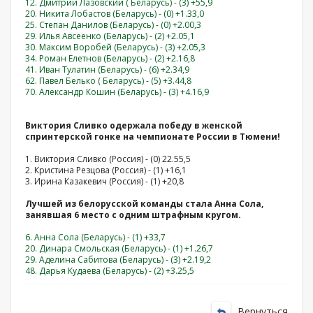
12. Дмитрий Лазовский ( Беларусь) - (3) +55,9
20. Никита Лобастов (Беларусь) - (0) +1.33,0
25. Степан Данилов (Беларусь) - (0) +2.00,3
29. Илья Авсеенко (Беларусь) - (2) +2.05,1
30. Максим Воробей (Беларусь) - (3) +2.05,3
34. Роман Елетнов (Беларусь) - (2) +2.16,8
41. Иван Тулатин (Беларусь) - (6) +2.34,9
62. Павел Белько ( Беларусь) - (5) +3.44,8
70. Александр Кошин (Беларусь) - (3) +4.16,9
Виктория Сливко одержала победу в женской
спринтерской гонке на чемпионате России в Тюмени!
1. Виктория Сливко (Россия) - (0) 22.55,5
2. Кристина Резцова (Россия) - (1) +16,1
3. Ирина Казакевич (Россия) - (1) +20,8
Лучшей из белорусской команды стала Анна Сола,
занявшая 6 место с одним штрафным кругом.
6. Анна Сола (Беларусь) - (1) +33,7
20. Динара Смольская (Беларусь) - (1) +1.26,7
29. Аделина Сабитова (Беларусь) - (3) +2.19,2
48. Дарья Кудаева (Беларусь) - (2) +3.25,5
Вернуться