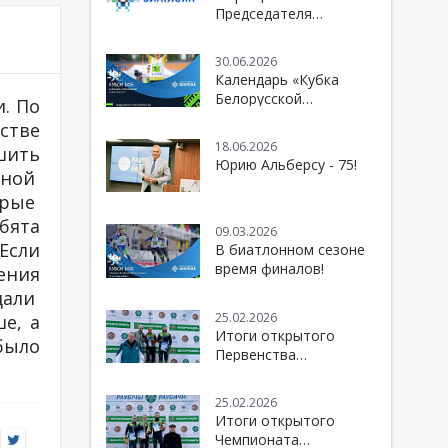
Председателя
Белорусской
федерации биатлона к
30.06.2026
болельщикам и
Календарь «Кубка
спортивной
Белорусской
и. По
общественности
федерации биатлона»
стве
сезона 2026/2027
18.06.2026
шить
Юрию Альберсу - 75!
ьной
орые
бята
09.03.2026
 Если
В биатлонном сезоне
время финалов!
ения
дали
25.02.2026
е, а
Итоги открытого
было
Первенства
Республики Беларусь
по биатлону
25.02.2026
Итоги открытого
Чемпионата