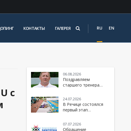
RU
EN
ДОПИНГ
КОНТАКТЫ
ГАЛЕРЕЯ
06.08.2026
Поздравляем
старшего тренера
U с
женской национальной
команды Республики
24.07.2026
м
Беларусь по биатлону
В Речице состоялся
- Юрия Михайловича
первый этап
Каминского
юбилейного 10-го
сезона Кубка БФБ
07.07.2026
Обращение