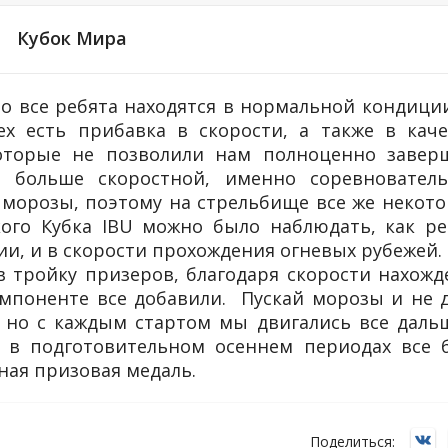
Кубок Мира
то все ребята находятся в нормальной кондици
 есть прибавка в скорости, а также в каче
оторые не позволили нам полноценно завер
и больше скоростной, именно соревновател
е морозы, поэтому на стрельбище все же некот
го Кубка IBU можно было наблюдать, как ре
ии, и в скорости прохождения огневых рубежей.
 тройку призеров, благодаря скорости нахожд
омпоненте все добавили. Пускай морозы и не 
 но с каждым стартом мы двигались все дальш
 в подготовительном осеннем периодах все 
нная призовая медаль.
Поделиться: