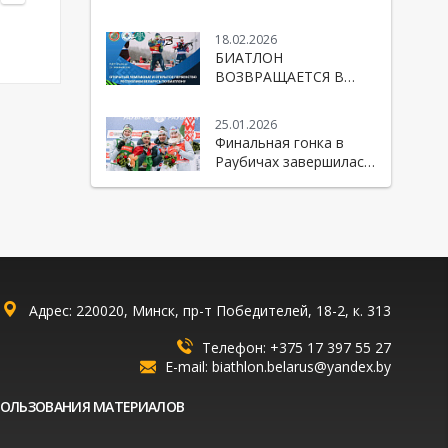
Республики Беларусь
по биатлону
18.02.2026
БИАТЛОН
ВОЗВРАЩАЕТСЯ В
«РАУБИЧИ»!
25.01.2026
Финальная гонка в
Раубичах завершилась
победой Беларуси!
Адрес: 220020, Минск, пр-т Победителей, 18-2, к. 313
Телефон:
+375 17 397 55 27
E-mail:
biathlon.belarus@yandex.by
ПОЛЬЗОВАНИЯ МАТЕРИАЛОВ