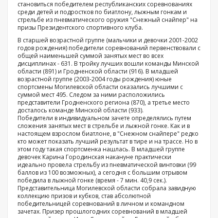
становиться победителем республиканских соревнованиях
среди детей и подростков по биатлону, лыжным гонкам и
стрельбе из пневматического оружия "Снежный снайпер" на
призы Президентского спортивного клуба.
В старшей возрастной группе (мальчики и девочки 2001-2002
годов рождения) победители соревнований первенствовали с
общей наименьшей суммой занятых мест во всех
дисциплинах - 631. В тройку лучших вошли команды Минской
области (891) и Гродненской области (916). В младшей
возрастной группе (2003-2004 годы рождения) юные
спортсмены Могилевской области оказались лучшими с
суммой мест 495. Следом за ними расположились
представители Гродненского региона (870), а третье место
досталось команде Минской области (933).
Победители в индивидуальном зачете определялись путем
сложения занятых мест в стрельбе и лыжной гонке. Как и в
настоящем взрослом биатлоне, в "Снежном снайпере" редко
кто может показать лучший результат в тире и на трассе. Но в
этом году такая спортсменка нашлась. В младшей группе
девочек Карина Городинская накануне практически
идеально провела стрельбу из пневматической винтовки (99
баллов из 100 возможных), а сегодня с большим отрывом
победила в лыжной гонке (время - 7 мин. 40,9 сек.).
Представительница Могилевской области собрала завидную
коллекцию призов и кубков, став абсолютной
победительницей соревнований в личном и командном
зачетах. Призер прошлогодних соревнований в младшей