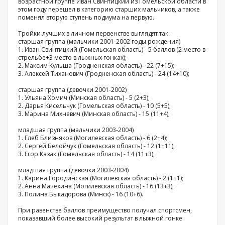
возрастной группе Иван Свинтицкий из Гомельской области в
этом году перешел в категорию старших мальчиков, а также
поменял вторую ступень подиума на первую.
Тройки лучших в личном первенстве выглядят так:
старшая группа (мальчики 2001-2002 годы рождения)
1. Иван Свинтицкий (Гомельская область) - 5 баллов (2 место в
стрельбе+3 место в лыжных гонках);
2. Максим Кульша (Гродненская область) - 22 (7+15);
3. Алексей Тиханович (Гродненская область) - 24 (14+10);
старшая группа (девочки 2001-2002)
1. Ульяна Хомич (Минская область) - 5 (2+3);
2. Дарья Кисельчук (Гомельская область) - 10 (5+5);
3. Марина Михневич (Минская область) - 15 (11+4);
младшая группа (мальчики 2003-2004)
1. Глеб Близняков (Могилевская область) - 6 (2+4);
2. Сергей Белойчук (Гомельская область) - 12 (1+11);
3. Егор Казак (Гомельская область) - 14 (11+3);
младшая группа (девочки 2003-2004)
1. Карина Городинская (Могилевская область) - 2 (1+1);
2. Анна Мачехина (Могилевская область) - 16 (13+3);
3. Полина Быкадорова (Минск) - 16 (10+6).
При равенстве баллов преимущество получал спортсмен,
показавший более высокий результат в лыжной гонке.