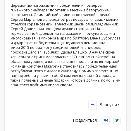
Церемонию награждения победителей и призеров
"Снежного снайпера" посетили известные белорусские
спортсмены. Олимпийский чемпион по пулевой стрельбе
Сергей Мартынов в очередной раз поздравлял самых метких
стрелков соревнований, а участник шести олимпиад лыжник
Сергей Долидович поощрял лучших гонщиков. На
торжественной церемонии награждения присутствовали и
многократная чемпионка мира по биатлону Елена Зубрилова
и двукратная победительница недавнего чемпионата
мира-2015 по биатлону среди юношей и юниоров,
проходившего в "Раубичах", Дарья Блашко. В начале своей
карьеры она принимала участие в "Снежном снайпере" на
областном уровне, а вот ее нынешняя коллега по юниорской
команде Кристина Мазурина становилась победительницей
республиканского финала в 2008 году. Помимо заслуженных
наград ребята увезли с собой комплекты лыжной формы, а
также полезные ценные подарки, которые должны помочь им
в занятиях любимым видом спорта.
Вернуться
Поделиться: