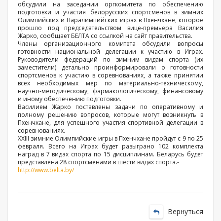
обсудили на заседании оргкомитета по обеспечению
подготовки и участия белорусских спортсменов в зимних
Олимпийских и Паралимпийских играх в Пхенчхане, которое
прошло под председательством вице-премьера Василия
Жарко, сообщает БЕЛТА со ссылкой на сайт правительства.
Члены организационного комитета обсудили вопросы
готовности национальной делегации к участию в Играх.
Руководители федераций по зимним видам спорта (их
заместители) детально проинформировали о готовности
спортсменов к участию в соревнованиях, а также принятии
всех необходимых мер по материально-техническому,
научно-методическому, фармакологическому, финансовому
и иному обеспечению подготовки.
Василием Жарко поставлены задачи по оперативному и
полному решению вопросов, которые могут возникнуть в
Пхенчхане, для успешного участия спортивной делегации в
соревнованиях.
XXIII зимние Олимпийские игры в Пхенчхане пройдут с 9 по 25
февраля. Всего на Играх будет разыграно 102 комплекта
наград в 7 видах спорта по 15 дисциплинам. Беларусь будет
представлена 28 спортсменами в шести видах спорта.-
http://www.belta.by/
Вернуться