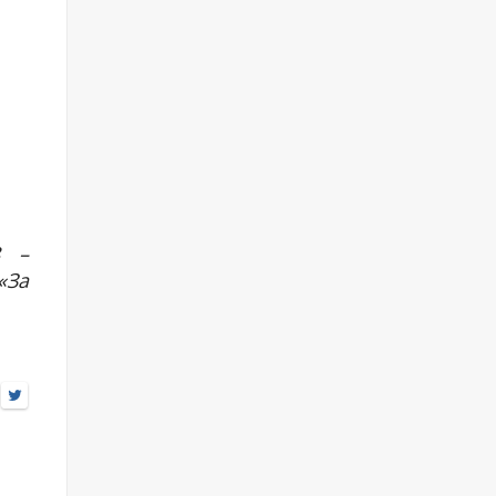
8 –
«За