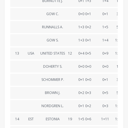
BURNOTTE J.
0+1 1+3
1+4
19:59.
GOW C.
0+0 0+1
0+1
38:55.
RUNNALLS A.
1+3 0+2
1+5
58:54.
GOW S.
1+3 0+1
1+4
1:18:11
13
USA
UNITED STATES
12
0+4 0+5
0+9
1:18:27
DOHERTY S.
0+0 0+0
0+0
19:10.
SCHOMMER P.
0+1 0+0
0+1
38:57.
BROWN J.
0+2 0+3
0+5
58:58.
NORDGREN L.
0+1 0+2
0+3
1:18:27
14
EST
ESTONIA
19
1+5 0+6
1+11
1:18:35