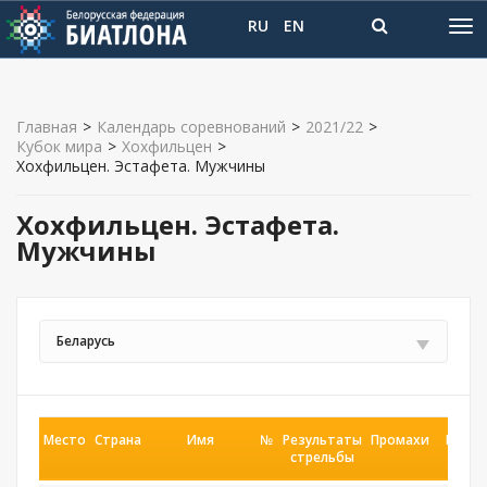
RU
EN
Главная
>
Календарь соревнований
>
2021/22
>
Кубок мира
>
Хохфильцен
>
Хохфильцен. Эстафета. Мужчины
Хохфильцен. Эстафета.
Мужчины
Беларусь
Место
Страна
Имя
№
Результаты
Промахи
Время
стрельбы