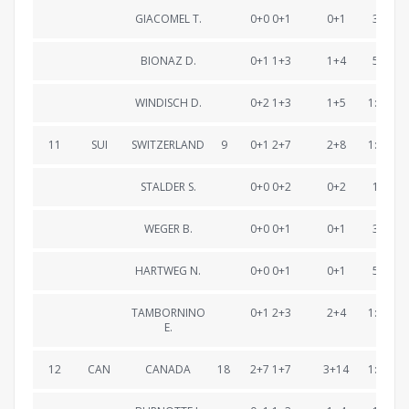
GIACOMEL T.
0+0 0+1
0+1
37:40.
BIONAZ D.
0+1 1+3
1+4
58:04.
WINDISCH D.
0+2 1+3
1+5
1:18:03
11
SUI
SWITZERLAND
9
0+1 2+7
2+8
1:18:10
STALDER S.
0+0 0+2
0+2
19:23.
WEGER B.
0+0 0+1
0+1
38:14.
HARTWEG N.
0+0 0+1
0+1
57:45.
TAMBORNINO
0+1 2+3
2+4
1:18:10
E.
12
CAN
CANADA
18
2+7 1+7
3+14
1:18:11