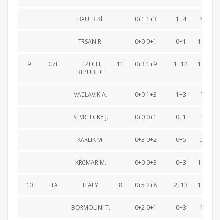
BAUER Kl.
0+1 1+3
1+4
57:43.
TRSAN R.
0+0 0+1
0+1
1:17:12
9
CZE
CZECH
11
0+3 1+9
1+12
1:17:12
REPUBLIC
VACLAVIK A.
0+0 1+3
1+3
19:51.
STVRTECKY J.
0+0 0+1
0+1
38:55.
KARLIK M.
0+3 0+2
0+5
58:37.
KRCMAR M.
0+0 0+3
0+3
1:17:12
10
ITA
ITALY
8
0+5 2+8
2+13
1:18:03
BORMOLINI T.
0+2 0+1
0+3
19:06.