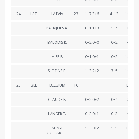
24
LAT
LATVIA
23
1+7 3+6
4+13
1:22:40
PATRIJUKS A.
0+1 1+3
1+4
19:51.
BALODIS R.
0+2 0+0
0+2
40:32.
MISE E.
0+1 0+1
0+2
1:00:44
SLOTINS R.
1+3 2+2
3+5
1:22:40
25
BEL
BELGIUM
16
Lappe
CLAUDE F.
0+2 0+2
0+4
20:07.
LANGER T.
0+2 0+1
0+3
40:14.
LAHAYE-
1+3 0+2
1+5
Lappe
GOFFART T.