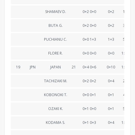
SHAMAEV D.
0+2 0+0
0+2
19:52.
BUTA G.
0+2 0+0
0+2
39:37.
PUCHIANU C.
0+0 1+3
1+3
59:41.
FLORE R.
0+0 0+0
0+0
1:19:30
19
JPN
JAPAN
21
0+4 0+6
0+10
1:19:47
TACHIZAKI M.
0+2 0+2
0+4
20:29.
KOBONOKI T.
0+0 0+1
0+1
40:11.
OZAKI K.
0+1 0+0
0+1
59:44.
KODAMA S.
0+1 0+3
0+4
1:19:47