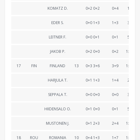
KOMATZ D.
0+2 0+2
0+4
19:51.
EDER S.
0+0 1+3
1+3
39:27.
LEITNER F.
0+0 0+1
0+1
58:30.
JAKOB P.
0+2 0+0
0+2
1:19:11
17
FIN
FINLAND
13
0+3 3+6
3+9
1:19:16
HARJULA T.
0+1 1+3
1+4
20:46.
SEPPALA T.
0+0 0+0
0+0
39:39.
HIIDENSALO O.
0+1 0+0
0+1
58:37.
MUSTONEN J.
0+1 2+3
2+4
1:19:16
18
ROU
ROMANIA
10
0+4 1+3
1+7
1:19:30