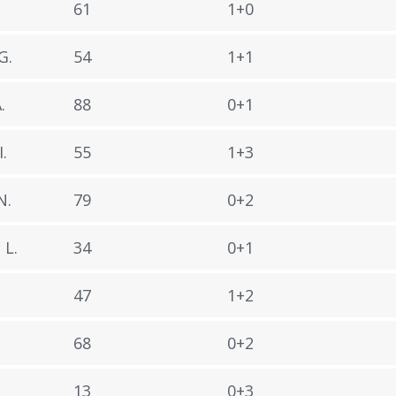
61
1+0
G.
54
1+1
.
88
0+1
.
55
1+3
N.
79
0+2
L.
34
0+1
47
1+2
68
0+2
13
0+3