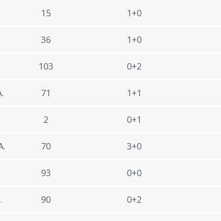
15
1+0
36
1+0
103
0+2
.
71
1+1
2
0+1
A.
70
3+0
93
0+0
.
90
0+2