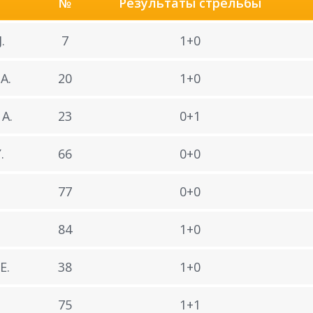
№
Результаты стрельбы
.
7
1+0
A.
20
1+0
A.
23
0+1
.
66
0+0
77
0+0
84
1+0
E.
38
1+0
75
1+1