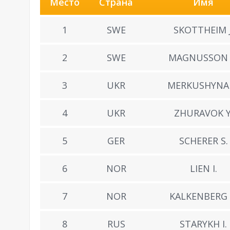
Место
Страна
Имя
1
SWE
SKOTTHEIM J
2
SWE
MAGNUSSON 
3
UKR
MERKUSHYNA 
4
UKR
ZHURAVOK Y
5
GER
SCHERER S.
6
NOR
LIEN I.
7
NOR
KALKENBERG 
8
RUS
STARYKH I.