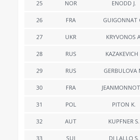
25
NOR
ENODD J.
26
FRA
GUIGONNAT 
27
UKR
KRYVONOS A
28
RUS
KAZAKEVICH I
29
RUS
GERBULOVA 
30
FRA
JEANMONNOT 
31
POL
PITON K.
32
AUT
KUPFNER S.
33
SUI
DI LALLO S.