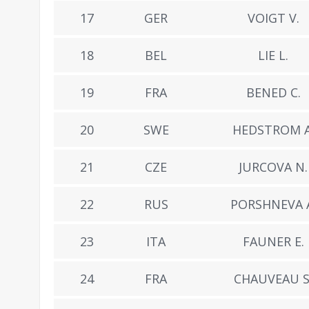
17
GER
VOIGT V.
18
BEL
LIE L.
19
FRA
BENED C.
20
SWE
HEDSTROM A
21
CZE
JURCOVA N.
22
RUS
PORSHNEVA 
23
ITA
FAUNER E.
24
FRA
CHAUVEAU S