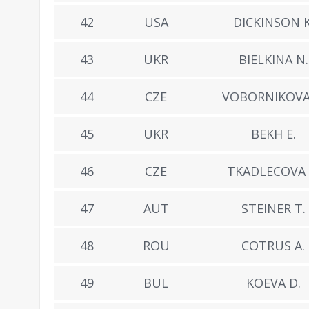
42
USA
DICKINSON K
43
UKR
BIELKINA N.
44
CZE
VOBORNIKOVA
45
UKR
BEKH E.
46
CZE
TKADLECOVA 
47
AUT
STEINER T.
48
ROU
COTRUS A.
49
BUL
KOEVA D.