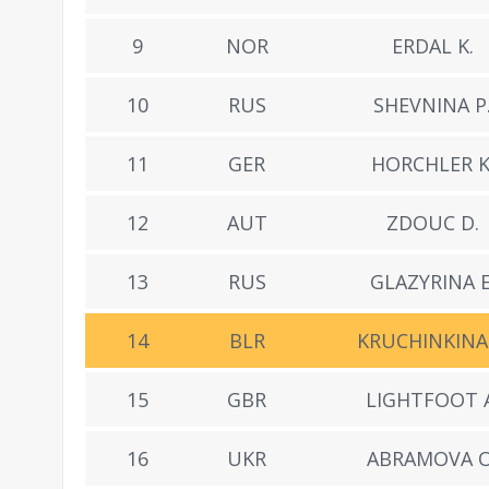
9
NOR
ERDAL K.
10
RUS
SHEVNINA P
11
GER
HORCHLER K
12
AUT
ZDOUC D.
13
RUS
GLAZYRINA E
14
BLR
KRUCHINKINA 
15
GBR
LIGHTFOOT A
16
UKR
ABRAMOVA O