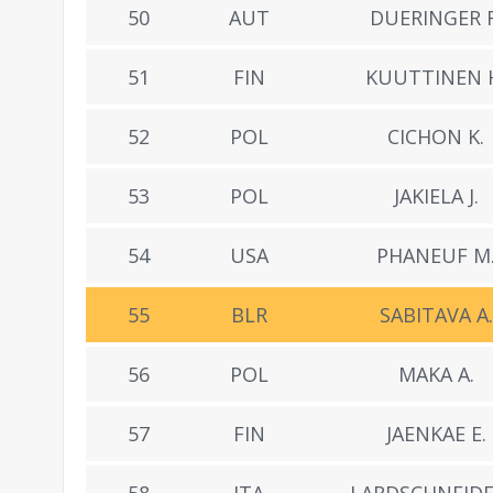
50
AUT
DUERINGER R
51
FIN
KUUTTINEN 
52
POL
CICHON K.
53
POL
JAKIELA J.
54
USA
PHANEUF M
55
BLR
SABITAVA A.
56
POL
MAKA A.
57
FIN
JAENKAE E.