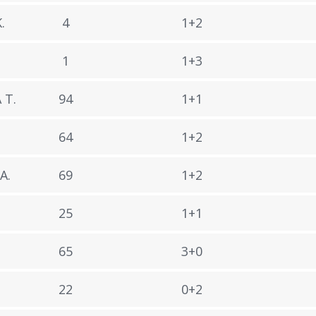
.
4
1+2
1
1+3
 T.
94
1+1
64
1+2
A.
69
1+2
25
1+1
65
3+0
22
0+2