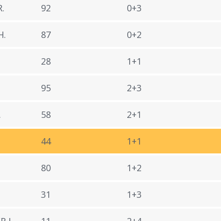
.
92
0+3
H.
87
0+2
28
1+1
95
2+3
.
58
2+1
44
1+1
80
1+2
31
1+3