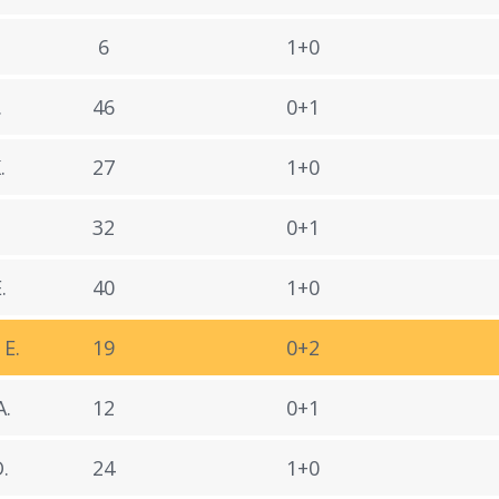
6
1+0
.
46
0+1
.
27
1+0
32
0+1
.
40
1+0
E.
19
0+2
.
12
0+1
.
24
1+0