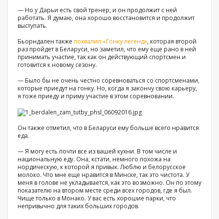
— Но у Дарьи есть свой тренер, и он продолжит с ней
работать. Я думаю, она хорошо восстановится и продолжит
выступать.
Бьорндален также
похвалил «Гонку легенд»
, которая второй
раз пройдет в Беларуси, но заметил, что ему еще рано в ней
принимать участие, так как он действующий спортсмен и
готовится к новому сезону.
— Было бы не очень честно соревноваться со спортсменами,
которые приедут на гонку. Но, когда я закончу свою карьеру,
я тоже приеду и приму участие в этом соревновании.
Он также отметил, что в Беларуси ему больше всего нравится
еда.
— Я могу есть почти все из вашей кухни. В том числе и
национальную еду. Она, кстати, немного похожа на
нордическую, к которой я привык. Люблю и белорусское
молоко. Что мне еще нравится в Минске, так это чистота. У
меня в голове не укладывается, как это возможно. Он по этому
показателю на втором месте среди всех городов, где я был.
Чище только в Монако. У вас есть хорошие парки, что
непривычно для таких больших городов.