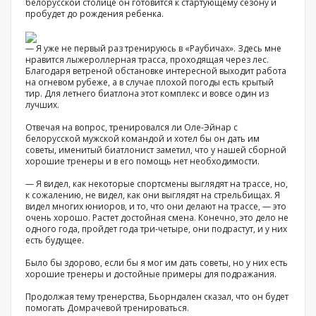
белорусской столице он готовится к стартующему сезону и
пробудет до рождения ребенка.
— Я уже не первый раз тренируюсь в «Раубичах». Здесь мне
нравится лыжероллерная трасса, проходящая через лес.
Благодаря ветреной обстановке интересной выходит работа
на огневом рубеже, а в случае плохой погоды есть крытый
тир. Для летнего биатлона этот комплекс и вовсе один из
лучших.
Отвечая на вопрос, тренировался ли Оле-Эйнар с
белорусской мужской командой и хотел бы он дать им
советы, именитый биатлонист заметил, что у нашей сборной
хорошие тренеры и в его помощь нет необходимости.
— Я видел, как некоторые спортсмены выглядят на трассе, но,
к сожалению, не видел, как они выглядят на стрельбищах. Я
видел многих юниоров, и то, что они делают на трассе, — это
очень хорошо. Растет достойная смена. Конечно, это дело не
одного года, пройдет года три-четыре, они подрастут, и у них
есть будущее.
Было бы здорово, если бы я мог им дать советы, но у них есть
хорошие тренеры и достойные примеры для подражания.
Продолжая тему тренерства, Бьорндален сказал, что он будет
помогать Домрачевой тренироваться.