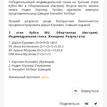
победительницей индивидуальной гонки на третьем этапе
Кубка IBU в Обертиллиахе (Австрия). Второе место заняла
немка Надин Хорхлер. Тройку призёров замкнула
представительница Швеции Элизабет Хогберг.
Лучший результат среди белорусских биатлонисток
продемонстрировала Дарья Юркевич, ставшая седьмой.
3 этап Кубка IBU. Обертиллах (Австрия).
Индивидуальная гонка. Женщины. Результаты:
7. Дарья Юркевич (0+0+0+0) +40.0
59. Инна Костюченко (2+1+2+1) +5:33.3
83. Арина Яборова (0+2+2+3) +10:29.4
DNF Анна Мусатова (1+3+1+1)
1. Каролин Коломбо (Франция)
2. Надин Хорхлер (Германия)
3. Элизабет Хегберг (Швеция)
Финишный протокол
здесь
.
Вернуться
Поделиться: