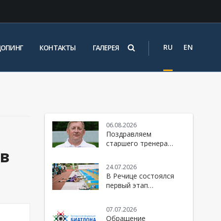
RU
EN
ДОПИНГ
КОНТАКТЫ
ГАЛЕРЕЯ
06.08.2026
Поздравляем
старшего тренера
 в
женской национальной
команды Республики
24.07.2026
Беларусь по биатлону
В Речице состоялся
- Юрия Михайловича
первый этап
Каминского
юбилейного 10-го
сезона Кубка БФБ
07.07.2026
Обращение