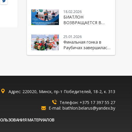
Республики Беларусь
по биатлону
18.02.2026
БИАТЛОН
ВОЗВРАЩАЕТСЯ В
«РАУБИЧИ»!
25.01.2026
Финальная гонка в
Раубичах завершилась
победой Беларуси!
Адрес: 220020, Минск, пр-т Победителей, 18-2, к. 313
Телефон:
+375 17 397 55 27
E-mail:
biathlon.belarus@yandex.by
ПОЛЬЗОВАНИЯ МАТЕРИАЛОВ