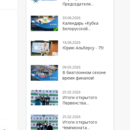
Председателя
Белорусской
федерации биатлона к
30.06.2026
болельщикам и
Календарь «Кубка
спортивной
Белорусской
общественности
федерации биатлона»
сезона 2026/2027
18.06.2026
Юрию Альберсу - 75!
09.03.2026
В биатлонном сезоне
время финалов!
25.02.2026
Итоги открытого
Первенства
Республики Беларусь
по биатлону
25.02.2026
Итоги открытого
Чемпионата