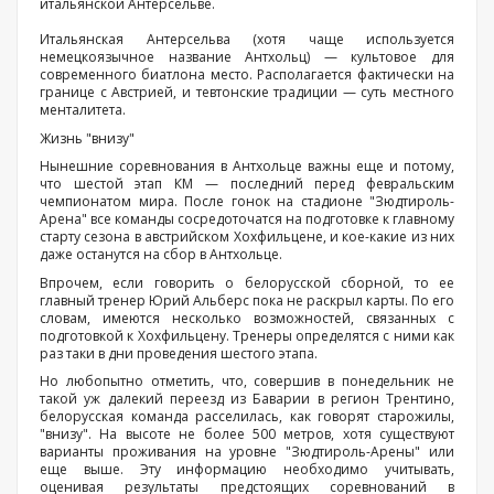
итальянской Антерсельве.
Итальянская Антерсельва (хотя чаще используется
немецкоязычное название Антхольц) — культовое для
современного биатлона место. Располагается фактически на
границе с Австрией, и тевтонские традиции — суть местного
менталитета.
Жизнь "внизу"
Нынешние соревнования в Антхольце важны еще и потому,
что шестой этап КМ — последний перед февральским
чемпионатом мира. После гонок на стадионе "Зюдтироль-
Арена" все команды сосредоточатся на подготовке к главному
старту сезона в австрийском Хохфильцене, и кое-какие из них
даже останутся на сбор в Антхольце.
Впрочем, если говорить о белорусской сборной, то ее
главный тренер Юрий Альберс пока не раскрыл карты. По его
словам, имеются несколько возможностей, связанных с
подготовкой к Хохфильцену. Тренеры определятся с ними как
раз таки в дни проведения шестого этапа.
Но любопытно отметить, что, совершив в понедельник не
такой уж далекий переезд из Баварии в регион Трентино,
белорусская команда расселилась, как говорят старожилы,
"внизу". На высоте не более 500 метров, хотя существуют
варианты проживания на уровне "Зюдтироль-Арены" или
еще выше. Эту информацию необходимо учитывать,
оценивая результаты предстоящих соревнований в