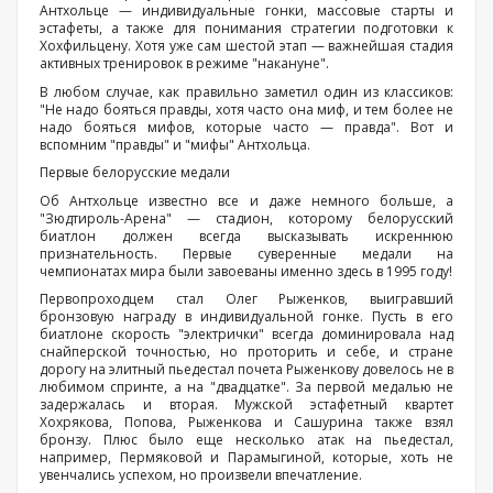
Антхольце — индивидуальные гонки, массовые старты и
эстафеты, а также для понимания стратегии подготовки к
Хохфильцену. Хотя уже сам шестой этап — важнейшая стадия
активных тренировок в режиме "накануне".
В любом случае, как правильно заметил один из классиков:
"Не надо бояться правды, хотя часто она миф, и тем более не
надо бояться мифов, которые часто — правда". Вот и
вспомним "правды" и "мифы" Антхольца.
Первые белорусские медали
Об Антхольце известно все и даже немного больше, а
"Зюдтироль-Арена" — стадион, которому белорусский
биатлон должен всегда высказывать искреннюю
признательность. Первые суверенные медали на
чемпионатах мира были завоеваны именно здесь в 1995 году!
Первопроходцем стал Олег Рыженков, выигравший
бронзовую награду в индивидуальной гонке. Пусть в его
биатлоне скорость "электрички" всегда доминировала над
снайперской точностью, но проторить и себе, и стране
дорогу на элитный пьедестал почета Рыженкову довелось не в
любимом спринте, а на "двадцатке". За первой медалью не
задержалась и вторая. Мужской эстафетный квартет
Хохрякова, Попова, Рыженкова и Сашурина также взял
бронзу. Плюс было еще несколько атак на пьедестал,
например, Пермяковой и Парамыгиной, которые, хоть не
увенчались успехом, но произвели впечатление.