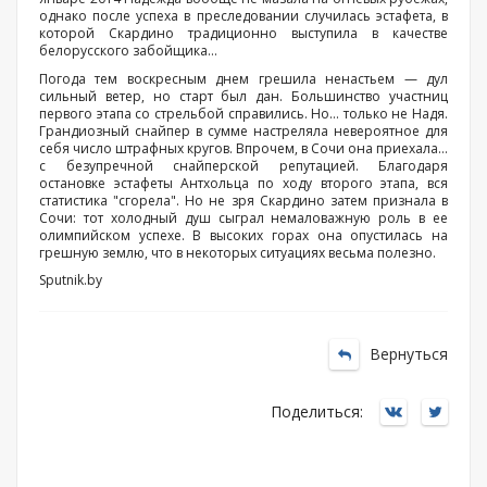
однако после успеха в преследовании случилась эстафета, в
которой Скардино традиционно выступила в качестве
белорусского забойщика…
Погода тем воскресным днем грешила ненастьем — дул
сильный ветер, но старт был дан. Большинство участниц
первого этапа со стрельбой справились. Но… только не Надя.
Грандиозный снайпер в сумме настреляла невероятное для
себя число штрафных кругов. Впрочем, в Сочи она приехала…
с безупречной снайперской репутацией. Благодаря
остановке эстафеты Антхольца по ходу второго этапа, вся
статистика "сгорела". Но не зря Скардино затем признала в
Сочи: тот холодный душ сыграл немаловажную роль в ее
олимпийском успехе. В высоких горах она опустилась на
грешную землю, что в некоторых ситуациях весьма полезно.
Sputnik.by
Вернуться
Поделиться: