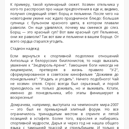
К примеру, такой кулинарный сюжет. Хозяин отельчика у
кого-то расспросил про наши предпочтения в еде и, видимо,
получил следующий ответ: борщ и пельмени. После чего на
новогоднем ужине нас ждало праздничное блюдо: большая
супница с бульоном красного цвета, в котором плавали
равиоли. Он еще удивлялся, почему мы смеемся до слез.
Борщ — это красный суп? Вот вам красный суп! Пельмени,
они же равиоли? Так вот вам и пельмени в вашем борще. От
всего сердца старался угодить.
Стадион надежд
Если вернуться к спортивной подоплеке отношений
Антхольца и белорусских биатлонистов, то надо выказать
уважение к "Зюдтироль-Арене". Тамошние боги никогда не
лицемерили, претворяя в жизнь правило "У-2",
сформулированное в советском кинофильме "Доживем до
понедельника": "Угадать и угодить". Ничего подобного! Чай
не хозяин отеля. Спрос всегда был серьезный, и порой
приходилось не только доживать, но и выживать. Кстати,
именно до понедельника, ибо этапы финишируют в
воскресенье!
Домрачева, например, выступала на чемпионате мира-2007
— это был ее премьерный элитный форум. Но все
ограничилось тринадцатым местом в спринте и пятой
позицией в эстафете. Более того, взрослея и набираясь
спортивной мудрости, Дарья и через год не нашла общего
языка с тамошней трассой и стрельбищем. И только в