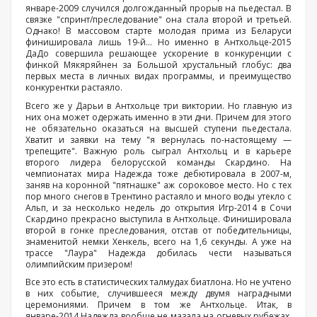
январе-2009 случился долгожданный прорыв на пьедестал. В
связке "спринт/преследование" она стала второй и третьей.
Однако! В массовом старте молодая прима из Беларуси
финишировала лишь 19-й… Но именно в Антхольце-2015
ДаДо совершила решающее ускорение в конкуренции с
финкой Мякяряйнен за Большой хрустальный глобус: два
первых места в личных видах программы, и преимущество
конкурентки растаяло.
Всего же у Дарьи в Антхольце три виктории. Но главную из
них она может одержать именно в эти дни. Причем для этого
не обязательно оказаться на высшей ступени пьедестала.
Хватит и заявки на тему "я вернулась по-настоящему —
трепещите". Важную роль сыграл Антхольц и в карьере
второго лидера белорусской команды Скардино. На
чемпионатах мира Надежда тоже дебютировала в 2007-м,
заняв на коронной "пятнашке" аж сороковое место. Но с тех
пор много снегов в Трентино растаяло и много воды утекло с
Альп, и за несколько недель до открытия Игр-2014 в Сочи
Скардино прекрасно выступила в Антхольце. Финишировала
второй в гонке преследования, отстав от победительницы,
знаменитой немки Хенкель, всего на 1,6 секунды. А уже на
трассе "Лаура" Надежда добилась чести называться
олимпийским призером!
Все это есть в статистических талмудах биатлона. Но не учтено
в них событие, случившееся между двумя наградными
церемониями. Причем в том же Антхольце. Итак, в
январе-2014 Надежда вообще не мазала на огневых рубежах,