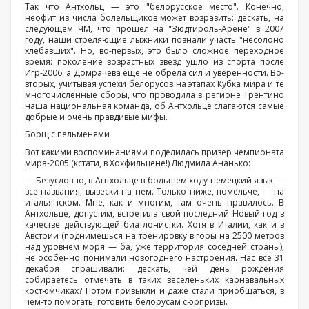
Так что Антхольц — это "белорусское место". Конечно,
неофит из числа болельщиков может возразить: дескать, на
следующем ЧМ, что прошел на "Зюдтироль-Арене" в 2007
году, наши стреляющие лыжники познали участь "несолоно
хлебавших". Но, во-первых, это было сложное переходное
время: поколение возрастных звезд ушло из спорта после
Игр-2006, а Домрачева еще не обрела сил и уверенности. Во-
вторых, учитывая успехи белорусов на этапах Кубка мира и те
многочисленные сборы, что проводила в регионе Трентино
наша национальная команда, об Антхольце слагаются самые
добрые и очень правдивые мифы.
Борщ с пельменями
Вот какими воспоминаниями поделилась призер чемпионата
мира-2005 (кстати, в Хохфильцене!) Людмила Ананько:
— Безусловно, в Антхольце в большем ходу немецкий язык —
все названия, вывески на нем. Только ниже, помельче, — на
итальянском. Мне, как и многим, там очень нравилось. В
Антхольце, допустим, встретила свой последний Новый год в
качестве действующей биатлонистки. Хотя в Италии, как и в
Австрии (поднимешься на тренировку в горы на 2500 метров
над уровнем моря — ба, уже территория соседней страны),
не особенно понимали новогоднего настроения. Нас все 31
декабря спрашивали: дескать, чей день рождения
собираетесь отмечать в таких веселеньких карнавальных
костюмчиках? Потом привыкли и даже стали приобщаться, в
чем-то помогать, готовить белорусам сюрпризы.