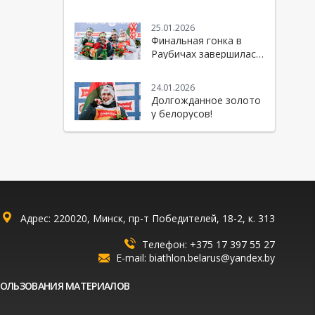
«РАУБИЧИ»!
25.01.2026
Финальная гонка в
Раубичах завершилась
победой Беларуси!
24.01.2026
Долгожданное золото
у белорусов!
Адрес: 220020, Минск, пр-т Победителей, 18-2, к. 313
Телефон:
+375 17 397 55 27
E-mail:
biathlon.belarus@yandex.by
ПОЛЬЗОВАНИЯ МАТЕРИАЛОВ