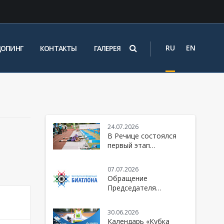
RU
EN
ДОПИНГ
КОНТАКТЫ
ГАЛЕРЕЯ
24.07.2026
В Речице состоялся
первый этап
юбилейного 10-го
сезона Кубка БФБ
07.07.2026
Обращение
Председателя
Белорусской
федерации биатлона к
30.06.2026
болельщикам и
Календарь «Кубка