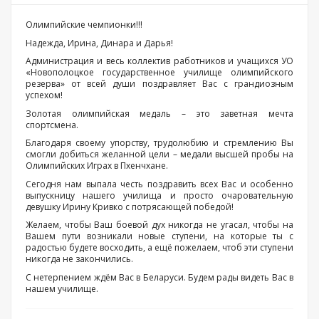
Олимпийские чемпионки!!!
Надежда, Ирина, Динара и Дарья!
Администрация и весь коллектив работников и учащихся УО
«Новополоцкое государственное училище олимпийского
резерва» от всей души поздравляет Вас с грандиозным
успехом!
Золотая олимпийская медаль – это заветная мечта
спортсмена.
Благодаря своему упорству, трудолюбию и стремлению Вы
смогли добиться желанной цели – медали высшей пробы на
Олимпийских Играх в Пхенчхане.
Сегодня нам выпала честь поздравить всех Вас и особенно
выпускницу нашего училища и просто очаровательную
девушку Ирину Кривко с потрясающей победой!
Желаем, чтобы Ваш боевой дух никогда не угасал, чтобы на
Вашем пути возникали новые ступени, на которые ты с
радостью будете восходить, а ещё пожелаем, чтоб эти ступени
никогда не закончились.
С нетерпением ждём Вас в Беларуси. Будем рады видеть Вас в
нашем училище.