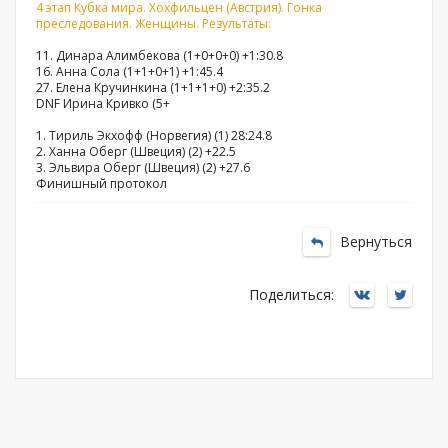
4 этап Кубка мира. Хохфильцен (Австрия). Гонка
преследования. Женщины. Результаты:
11. Динара Алимбекова (1+0+0+0) +1:30.8
16. Анна Сола (1+1+0+1) +1:45.4
27. Елена Кручинкина (1+1+1+0) +2:35.2
DNF Ирина Кривко (5+
1. Тириль Экхофф (Норвегия) (1) 28:24.8
2. Ханна Оберг (Швеция) (2) +22.5
3. Эльвира Оберг (Швеция) (2) +27.6
Финишный протокол
Вернуться
Поделиться: