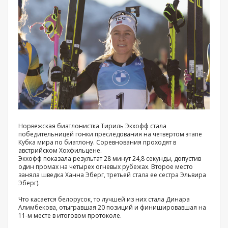
Норвежская биатлонистка Тириль Экхофф стала
победительницей гонки преследования на четвертом этапе
Кубка мира по биатлону. Соревнования проходят в
австрийском Хохфильцене.
Экхофф показала результат 28 минут 24,8 секунды, допустив
один промах на четырех огневых рубежах. Второе место
заняла шведка Ханна Эберг, третьей стала ее сестра Эльвира
Эберг).
Что касается белорусок, то лучшей из них стала Динара
Алимбекова, отыгравшая 20 позиций и финишировавшая на
11-м месте в итоговом протоколе.