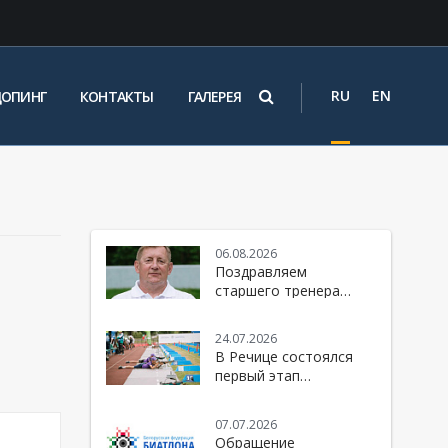
RU
EN
ДОПИНГ
КОНТАКТЫ
ГАЛЕРЕЯ
06.08.2026
Поздравляем
старшего тренера
женской национальной
команды Республики
24.07.2026
Беларусь по биатлону
В Речице состоялся
- Юрия Михайловича
первый этап
Каминского
юбилейного 10-го
сезона Кубка БФБ
07.07.2026
Обращение