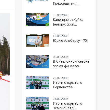
Председателя
Белорусской
федерации биатлона к
30.06.2026
болельщикам и
Календарь «Кубка
спортивной
Белорусской
общественности
федерации биатлона»
сезона 2026/2027
18.06.2026
Юрию Альберсу - 75!
09.03.2026
В биатлонном сезоне
время финалов!
25.02.2026
Итоги открытого
Первенства
Республики Беларусь
по биатлону
25.02.2026
Итоги открытого
Чемпионата