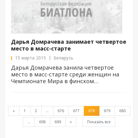
Дарья Домрачева занимает четвертое
место в масс-старте
15 марта 2015
Беларусь
Дарья Домрачева занила четвертое
место в масс-старте среди женщин на
Чемпионате Мира в финском
Контиолахти
«
1
2
...
676
677
678
679
680
...
698
699
»
Показать все